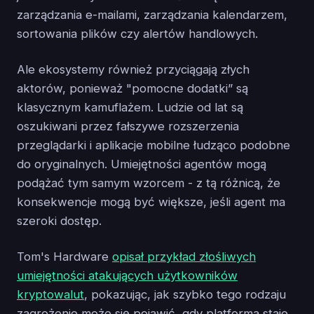
zarządzania e-mailami, zarządzania kalendarzem,
sortowania plików czy alertów handlowych.
Ale ekosystemy również przyciągają złych
aktorów, ponieważ "pomocne dodatki” są
klasycznym kamuflażem. Ludzie od lat są
oszukiwani przez fałszywe rozszerzenia
przeglądarki i aplikacje mobilne łudząco podobne
do oryginalnych. Umiejętności agentów mogą
podążać tym samym wzorcem - z tą różnicą, że
konsekwencje mogą być większe, jeśli agent ma
szeroki dostęp.
Tom's Hardware
opisał przykład złośliwych
umiejętności atakujących użytkowników
kryptowalut
, pokazując, jak szybko tego rodzaju
zagrożenie może się pojawić, gdy platforma staje