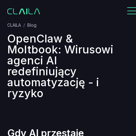
CLAILA
Blog
OpenClaw &
Moltbook: Wirusowi
agenci AI
redefiniujący
automatyzację - i
ryzyko
Gdy AI przestaje