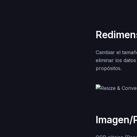
Redimens
Cambiar el tamaño
eliminar los dato
propósitos.
Imagen/P