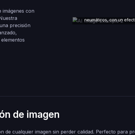
Prompta: Un supercoche en u
montañosa y serpentean
e imágenes con
dramáticos acantilados, tra
Nuestra
neumáticos, con un efec
Previous
una precisión
canzado,
s elementos
ón de imagen
ón de cualquier imagen sin perder calidad. Perfecto para 