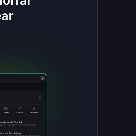
horrar
ear