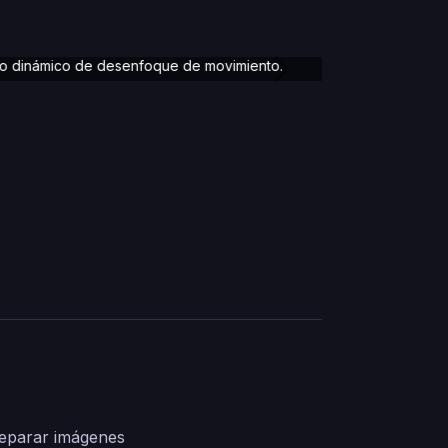
na carrera a alta velocidad en una carretera
te, rodeado de exuberante vegetación y
s el coche una estela de polvo y humo de los
to dinámico de desenfoque de movimiento.
Next
preparar imágenes