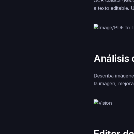
OCR clásica (Rec
a texto editable.
Análisis
Describa imágene
la imagen, mejoran
Editor d