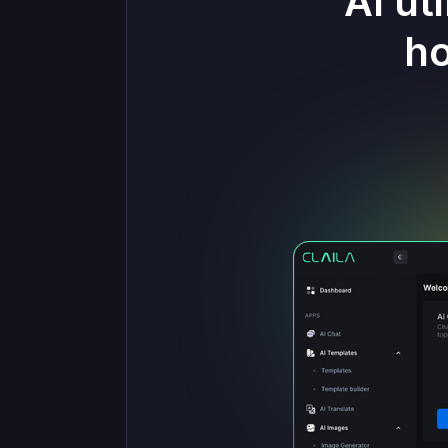
Al ut
ho