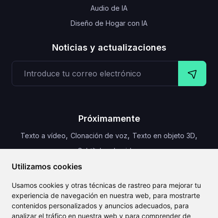
Audio de IA
Diseño de Hogar con IA
Noticias y actualizaciones
Próximamente
,
,
,
Texto a vídeo
Clonación de voz
Texto en objeto 3D
Subtítulos de video
Utilizamos cookies
Usamos cookies y otras técnicas de rastreo para mejorar tu
experiencia de navegación en nuestra web, para mostrarte
CLAILA combina todas las mejores funciones de IA
contenidos personalizados y anuncios adecuados, para
disponibles globalmente.
analizar el tráfico en nuestra web y para comprender de