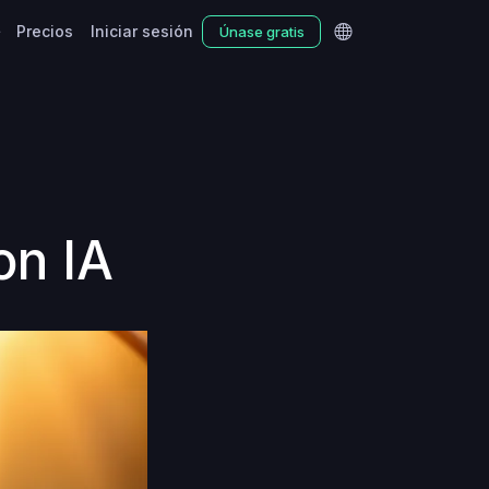
Precios
Iniciar sesión
Únase gratis
on IA