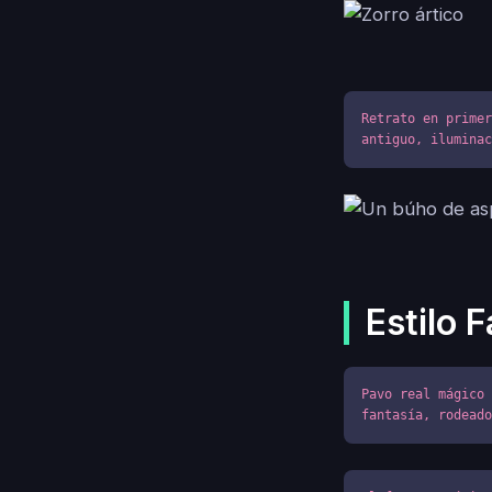
Retrato en primer
antiguo, ilumina
Estilo F
Pavo real mágico 
fantasía, rodead