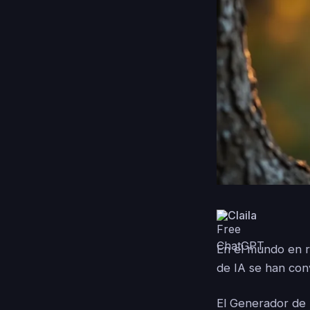
Claila
En el mundo en rá
de IA se han con
El Generador de