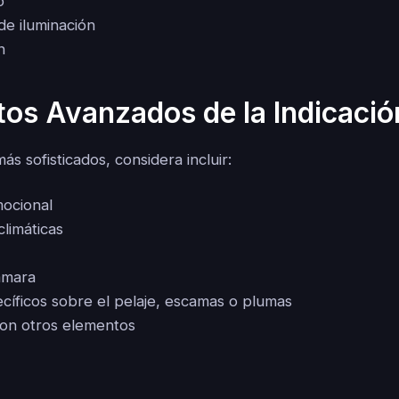
o
de iluminación
n
os Avanzados de la Indicació
ás sofisticados, considera incluir:
ocional
climáticas
ámara
ecíficos sobre el pelaje, escamas o plumas
con otros elementos