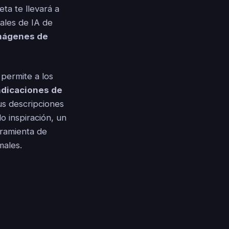
ta te llevará a
ales de IA de
mágenes de
 permite a los
indicaciones de
tus descripciones
o inspiración, un
rramienta de
males.