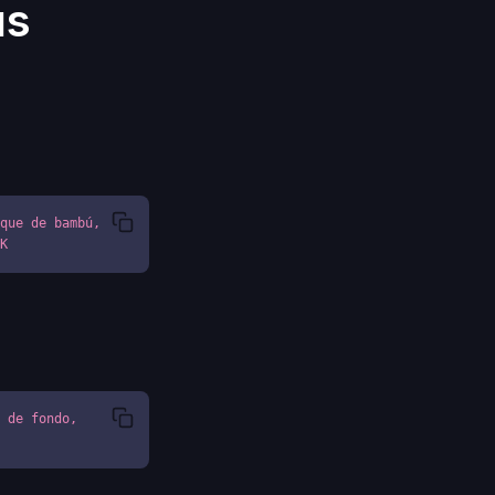
us
que de bambú, 
8K
 de fondo, 