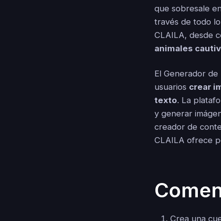
que sobresale en
través de todo l
CLAILA, desde c
animales cauti
El Generador de 
usuarios
crear i
texto
. La plataf
y generar imágen
creador de conte
CLAILA ofrece pos
Comen
Crea una cue