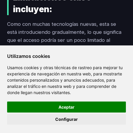
incluyen:
Como con muchas tecnologías nuevas, esta se
está introduciendo gradualmente, lo que significa
que el acceso podría ser un poco limitado al
principio. Así que si estás ansioso por probarla, es
Utilizamos cookies
posible que necesites ser paciente, podría tomar
un tiempo antes de que esté completamente
Usamos cookies y otras técnicas de rastreo para mejorar tu
disponible para todos.
experiencia de navegación en nuestra web, para mostrarte
contenidos personalizados y anuncios adecuados, para
analizar el tráfico en nuestra web y para comprender de
El nuevo modelo "Thinking" trae mucho potencial,
donde llegan nuestros visitantes.
pero no está exento de compensaciones. Puede
ser un poco más lento de lo que estás
Aceptar
acostumbrado, y la complejidad añadida también
puede significar costos más altos dependiendo de
Configurar
tu uso.
Es un equilibrio entre razonamiento