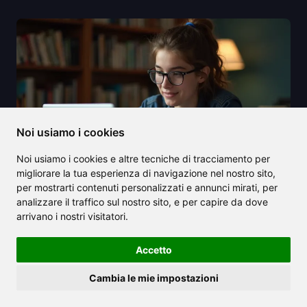
Noi usiamo i cookies
Noi usiamo i cookies e altre tecniche di tracciamento per
migliorare la tua esperienza di navigazione nel nostro sito,
per mostrarti contenuti personalizzati e annunci mirati, per
analizzare il traffico sul nostro sito, e per capire da dove
arrivano i nostri visitatori.
2025/07/15
Sblocca l'efficienza accademica con
Accetto
Scholar GPT, il tuo assistente
Cambia le mie impostazioni
potenziato dall'IA