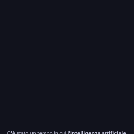
C'è stato un tempo in cui l'
intelligenza artificiale