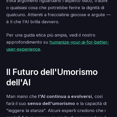
Evita argomenti riguardanti l'aspetto fisico, traumi
o qualsiasi cosa che potrebbe ferire la dignità di
qualcuno. Attieniti a frecciatine giocose e argute —
è lì che l'AI brilla davvero.
Per una guida etica più ampia, vedi il nostro
approfondimento su
humanize-your-ai-for-better-
user-experience
.
Il Futuro dell'Umorismo
dell'AI
Man mano che
l'AI continua a evolversi
, così
farà il suo
senso dell'umorismo
e la capacità di
"leggere la stanza". Alcuni esperti credono che i