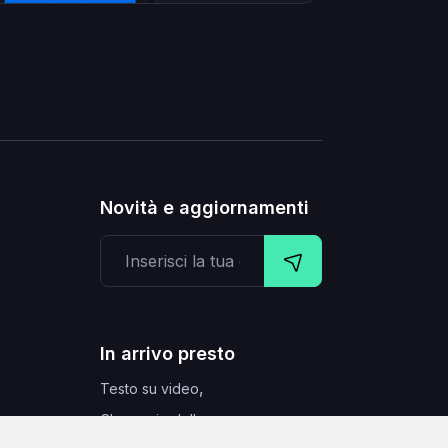
Novità e aggiornamenti
In arrivo presto
,
Testo su video
,
Clonaggio della voce
la casa