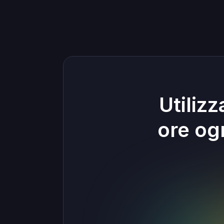
Utiliz
ore og