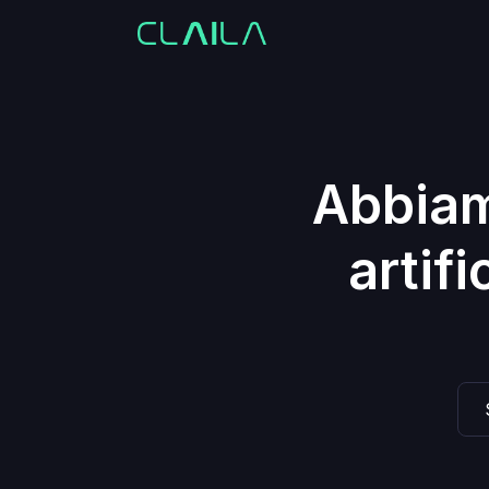
Abbiam
artif