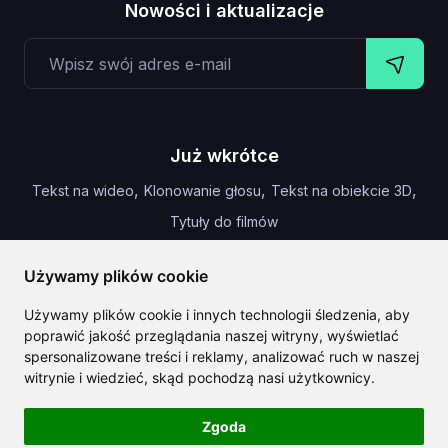
Nowości i aktualizacje
Już wkrótce
,
,
,
Tekst na wideo
Klonowanie głosu
Tekst na obiekcie 3D
Tytuły do filmów
Używamy plików cookie
Używamy plików cookie i innych technologii śledzenia, aby
CLAILA łączy wszystkie najlepsze funkcje AI dostępne na
poprawić jakość przeglądania naszej witryny, wyświetlać
całym świecie
spersonalizowane treści i reklamy, analizować ruch w naszej
witrynie i wiedzieć, skąd pochodzą nasi użytkownicy.
Zgoda