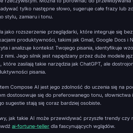
ie rzeczywistym. Można to porównać do przewidywania t
gadywać tylko następne słowo, sugeruje całe frazy lub zd
 stylu, zamiaru i tonu.
a jako rozszerzenie przeglądarki, które integruje się be
kacjami produktywności, takimi jak Gmail, Google Docs i N
yta i analizuje kontekst Twojego pisania, identyfikuje wzo
 z nimi. Jego silnik jest napędzany przez duże modele j
które zasilają takie narzędzia jak ChatGPT, ale dostrojo
uktywności pisania.
tem Compose AI jest jego zdolność do uczenia się na p
asem dostosowuje się do preferowanego tonu, słownictwa i
go sugestie stają się coraz bardziej osobiste.
kawy, jak takie AI może przewidywać przyszłe trendy czy
rawdź
ai-fortune-teller
dla fascynujących wglądów.