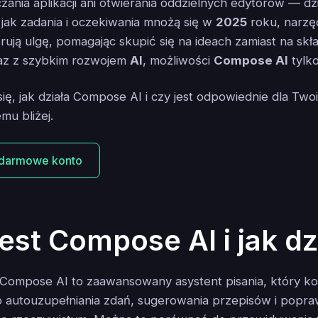
zania aplikacji ani otwierania oddzielnych edytorów — dzi
 jak zadania i oczekiwania mnożą się w
2025
roku, narzęd
rują ulgę, pomagając skupić się na ideach zamiast na skł
az z szybkim rozwojem
AI
, możliwości
Compose AI
tylko
ię, jak działa Compose AI i czy jest odpowiednie dla Two
emu bliżej.
 darmowe konto
est Compose AI i jak dz
, Compose AI to zaawansowany asystent pisania, który ko
autouzupełniania zdań, sugerowania przepisów i popr