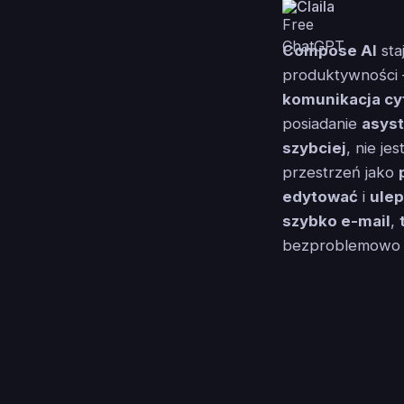
Claila
Compose AI
sta
produktywności 
komunikacja cy
posiadanie
asys
szybciej
, nie je
przestrzeń jako
edytować
i
ulep
szybko e-mail
,
bezproblemowo i