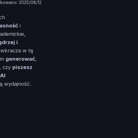
ikowano: 2025/08/12
ch
jasność
i
ademickie,
drzej i
wkracza w tę
kom
generować
,
, czy
piszesz
AI
ą wydajność.