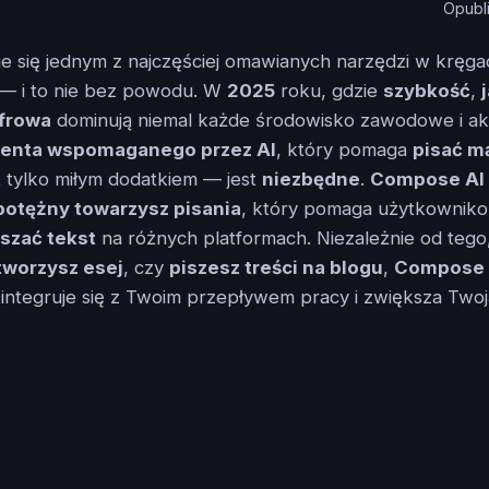
Opubl
je się jednym z najczęściej omawianych narzędzi w kręga
— i to nie bez powodu. W
2025
roku, gdzie
szybkość
,
frowa
dominują niemal każde środowisko zawodowe i ak
tenta wspomaganego przez AI
, który pomaga
pisać mą
st tylko miłym dodatkiem — jest
niezbędne
.
Compose AI
potężny towarzysz pisania
, który pomaga użytkowni
szać tekst
na różnych platformach. Niezależnie od tego
tworzysz esej
, czy
piszesz treści na blogu
,
Compose 
ntegruje się z Twoim przepływem pracy i zwiększa Twoj