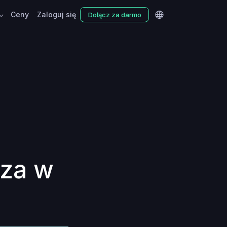
Ceny
Zaloguj się
Dołącz za darmo
cza w