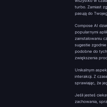
wszystko w czas
turbo. Zamiast z
pasują do Twojego
Compose AI dział
popularnymi apli
zainstalowaniu cz
sugestie zgodnie
podobne do tych, 
zwiększenia prod
Unikalnym aspek
interakcji. Z cz
sprawiając, że je
Jeśli jesteś cie
zachowania, sp