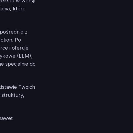
ekstu w wersji
ania, które
zpośrednio z
otion. Po
rce i oferuje
ęzykowe (LLM),
ne specjalnie do
odstawie Twoich
 struktury,
 nawet