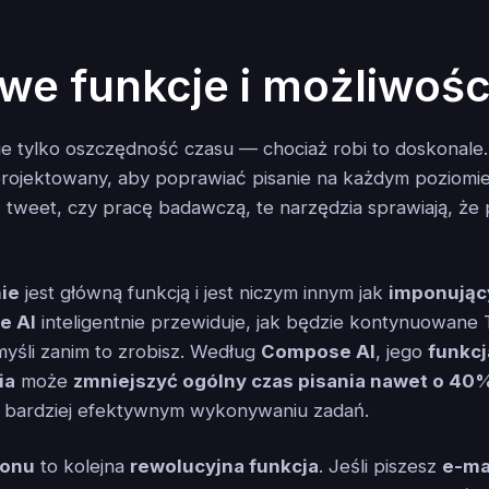
we funkcje i możliwośc
e tylko oszczędność czasu — chociaż robi to doskonale
aprojektowany, aby poprawiać pisanie na każdym poziomie
 tweet, czy pracę badawczą, te narzędzia sprawiają, że p
ie
jest główną funkcją i jest niczym innym jak
imponują
e AI
inteligentnie przewiduje, jak będzie kontynuowane 
yśli zanim to zrobisz. Według
Compose AI
, jego
funkcj
ia
może
zmniejszyć ogólny czas pisania nawet o 40
bardziej efektywnym wykonywaniu zadań.
tonu
to kolejna
rewolucyjna funkcja
. Jeśli piszesz
e-ma