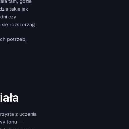
ała tam, gdzie
zia takie jak
adni czy
 się rozszerzają.
ich potrzeb,
iała
rzysta z uczenia
awy tonu —