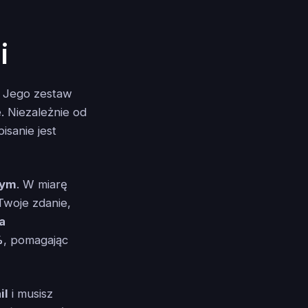
i
. Jego zestaw
. Niezależnie od
isanie jest
cym
. W miarę
Twoje zdanie,
a
%
, pomagając
il
i musisz