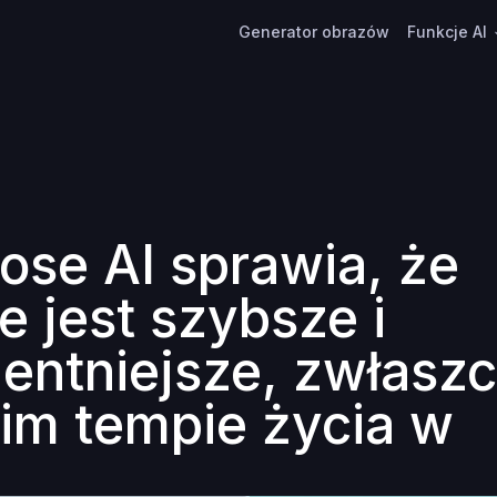
Generator obrazów
Funkcje AI
se AI sprawia, że
e jest szybsze i
igentniejsze, zwłasz
im tempie życia w