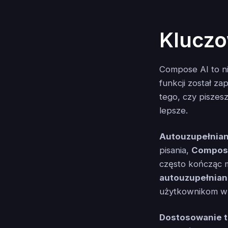
Kluczo
Compose AI to ni
funkcji został z
tego, czy piszesz
lepsze.
Autouzupełnian
pisania,
Compos
często kończąc m
autouzupełnian
użytkownikom w 
Dostosowanie 