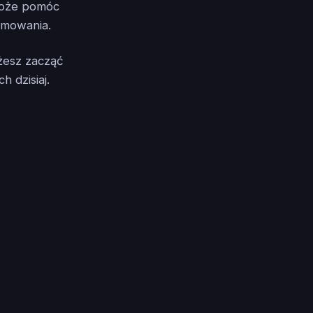
że pomóc
amowania.
ożesz zacząć
 dzisiaj.