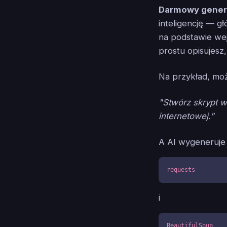
Darmowy gener
inteligencję — 
na podstawie wej
prostu opisujesz
Na przykład, mo
"Stwórz skrypt w
internetowej."
A AI wygeneruje d
requests
i
BeautifulSoup