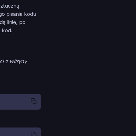
sztuczną
o pisania kodu
ą linię, po
y kod.
i z witryny