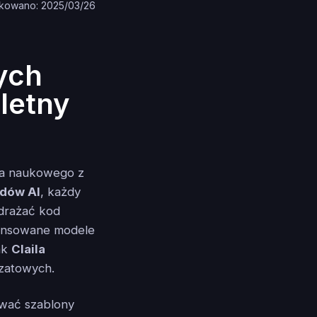
kowano: 2025/03/26
ych
letny
ia naukowego z
dów AI
, każdy
drażać kod
wansowane modele
jak
Claila
czatowych.
ować szablony