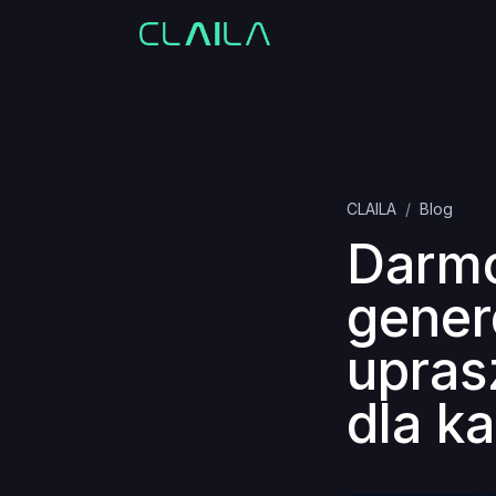
CLAILA
Blog
Darmo
gener
upras
dla k