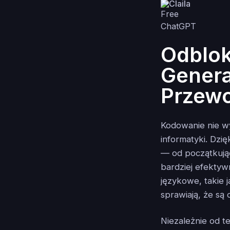
Claila
Odblo
Genera
Przew
Kodowanie nie w
informatyki. Dzi
— od początkują
bardziej efekty
językowe, takie 
sprawiają, że są
Niezależnie od 