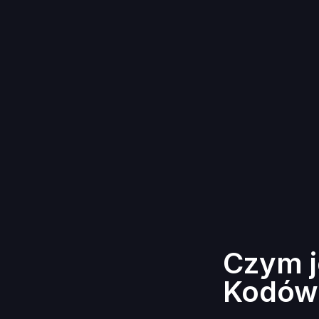
Czym j
Kodów