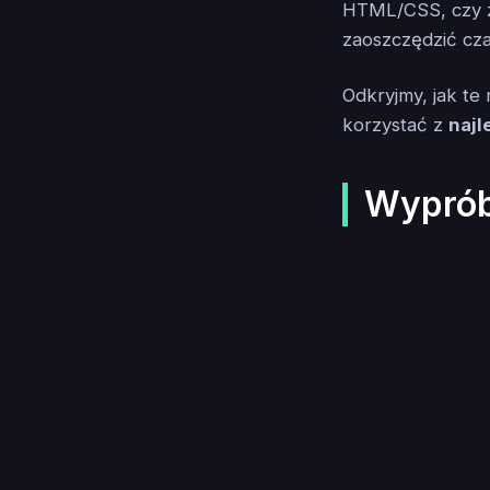
HTML/CSS, czy 
zaoszczędzić cza
Odkryjmy, jak te 
korzystać z
naj
Wypróbu