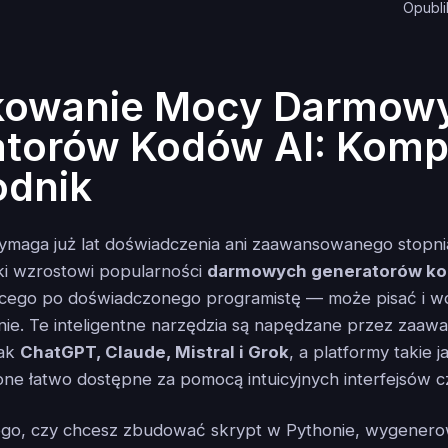
Opubli
kowanie Mocy Darmow
torów Kodów AI: Komp
odnik
ymaga już lat doświadczenia ani zaawansowanego stopn
ęki wzrostowi popularności
darmowych generatorów ko
cego po doświadczonego programistę — może pisać i w
wnie. Te inteligentne narzędzia są napędzane przez zaa
jak
ChatGPT, Claude, Mistral i Grok
, a platformy takie 
 one łatwo dostępne za pomocą intuicyjnych interfejsów 
tego, czy chcesz zbudować skrypt w Pythonie, wygener