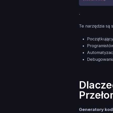
.
Te narzędzia są 
Początkując
Programistó
Automatyzacj
Debugowania 
Dlacze
Przeł
Generatory kod