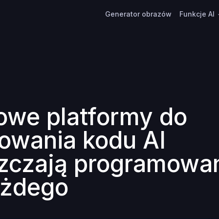
Generator obrazów
Funkcje AI
we platformy do
owania kodu AI
zczają programowa
ażdego