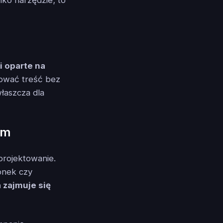
i oparte na
rować treść bez
łaszcza dla
em
projektowanie.
onek czy
zajmuje się