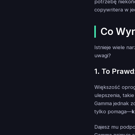
potrzebę niekońc
copywritera w je
Co Wyr
Istnieje wiele n
uwagi?
1. To Prawd
Większość oprog
ulepszenia, tak
Gamma jednak zo
tylko pomaga—
k
Dajesz mu podpow
Gamma zajmuje si