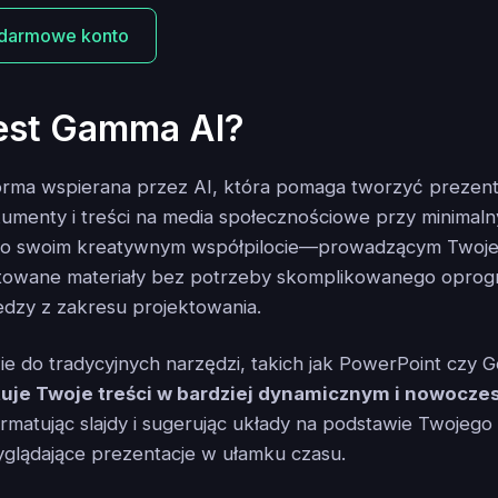
 darmowe konto
est Gamma AI?
orma wspierana przez AI, która pomaga tworzyć prezent
umenty i treści na media społecznościowe przy minimaln
ak o swoim kreatywnym współpilocie—prowadzącym Twoj
ktowane materiały bez potrzeby skomplikowanego opro
edzy z zakresu projektowania.
e do tradycyjnych narzędzi, takich jak PowerPoint czy G
je Twoje treści w bardziej dynamicznym i nowocze
rmatując slajdy i sugerując układy na podstawie Twojego 
yglądające prezentacje w ułamku czasu.