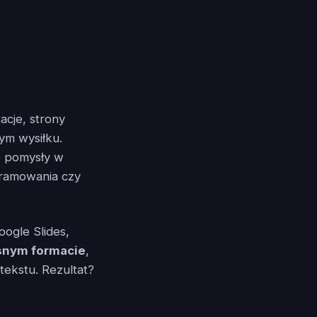
acje, strony
ym wysiłku.
e pomysły w
gramowania czy
oogle Slides,
snym formacie
,
tekstu. Rezultat?