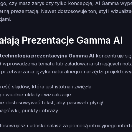
ego, czy masz zarys czy tylko koncepcję, AI Gamma wypełn
etną prezentację. Nawet dostosowuje ton, styl i wizualiza
jami.
ałają Prezentacje Gamma AI
technologia prezentacyjna Gamma AI
koncentruje się
wprowadzenia tematu lub załadowania istniejących nota
przetwarzania języka naturalnego i narzędzi projektowy
ść slajdów, która jest istotna i zwięzła
owiednie układy i wizualizacje
e dostosowywać tekst, aby pasował i płynął
agłówki, punkty i obrazy
tosowujesz i udoskonalasz za pomocą intuicyjnego interfe