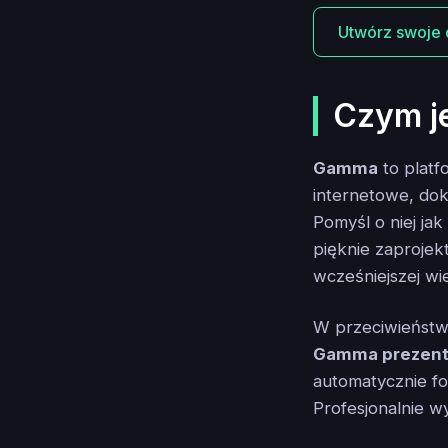
Utwórz swoje
Czym j
Gamma
to platf
internetowe, dok
Pomyśl o niej j
pięknie zaproje
wcześniejszej wi
W przeciwieństwi
Gamma prezentu
automatycznie fo
Profesjonalnie w