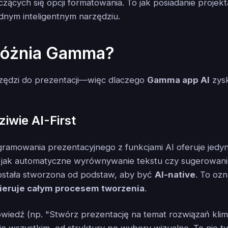
zących się opcji formatowania. To jak posiadanie projekt
dnym inteligentnym narzędziu.
óżnia Gamma?
arzędzi do prezentacji—więc dlaczego
Gamma app AI
zysk
ziwie AI-First
ramowania prezentacyjnego z funkcjami AI oferuje jedy
ie jak automatyczne wyrównywanie tekstu czy sugerowan
stała stworzona od podstaw, aby być
AI-native
. To ozn
ieruje całym procesem tworzenia
.
iedź (np. "Stwórz prezentację na temat rozwiązań klim
ę wszystkim, od struktury po wybory wizualne. To nie ty