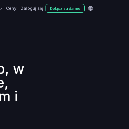
Ceny
Zaloguj się
Dołącz za darmo
b, w
e,
m i