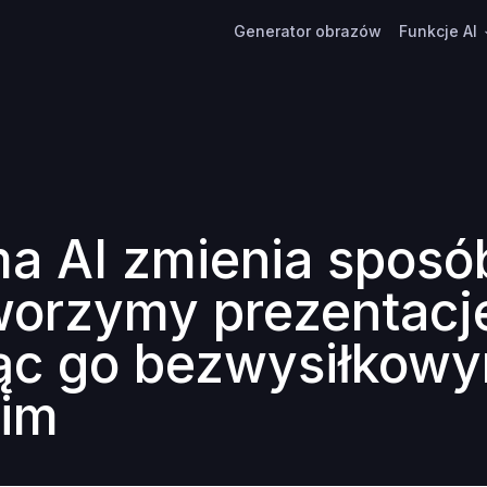
Generator obrazów
Funkcje AI
 AI zmienia sposó
tworzymy prezentacj
ąc go bezwysiłkowy
kim