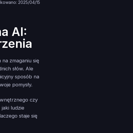
ikowano: 2025/04/15
a AI:
rzenia
n na zmaganiu się
nich słów. Ale
tuicyjny sposób na
Twoje pomysły.
wewnętrznego czy
jaki ludzie
laczego staje się