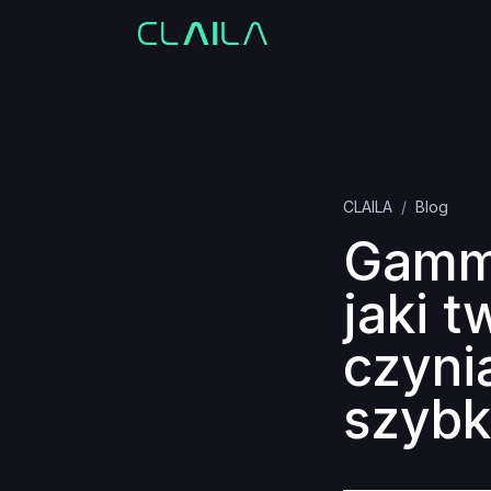
CLAILA
Blog
Gamma
jaki 
czyni
szyb