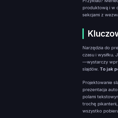
Przykład? Mene
produktową i w c
sekcjami z wezwa
Kluczo
Narzędzia do pre
czasu i wysiłku. 
—wystarczy wpro
slajdów.
To jak 
Projektowanie sl
prezentacja auto
polami tekstowy
trochę pikanterii
wszystko pobier