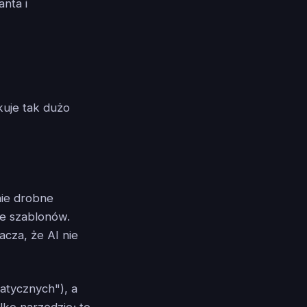
anta i
uje tak dużo
nie drobne
ie szablonów.
acza, że AI nie
atycznych"), a
lko narzędzie; to