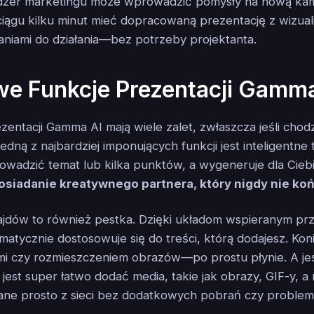
dżer marketingu może wprowadzić pomysły na nową ka
iągu kilku minut mieć dopracowaną prezentację z wizuali
niami do działania—bez potrzeby projektanta.
we Funkcje Prezentacji Gamma
zentacji Gamma AI mają wiele zalet, zwłaszcza jeśli cho
Jedną z najbardziej imponujących funkcji jest inteligentne
wadzić temat lub kilka punktów, a wygeneruje dla Ciebi
posiadanie kreatywnego partnera, który nigdy nie k
ajdów to również pestka. Dzięki układom wspieranym prz
matycznie dostosowuje się do treści, którą dodajesz. Kon
mi czy rozmieszczeniem obrazów—po prostu płynie. A jeś
, jest super łatwo dodać media, takie jak obrazy, GIF-y, a 
ane prosto z sieci bez dodatkowych pobrań czy proble