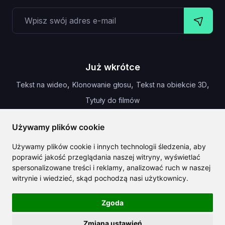
Już wkrótce
,
,
,
Tekst na wideo
Klonowanie głosu
Tekst na obiekcie 3D
Tytuły do filmów
Używamy plików cookie
Używamy plików cookie i innych technologii śledzenia, aby
CLAILA łączy wszystkie najlepsze funkcje AI dostępne na
poprawić jakość przeglądania naszej witryny, wyświetlać
całym świecie
spersonalizowane treści i reklamy, analizować ruch w naszej
witrynie i wiedzieć, skąd pochodzą nasi użytkownicy.
Zgoda
Zmiana ustawień