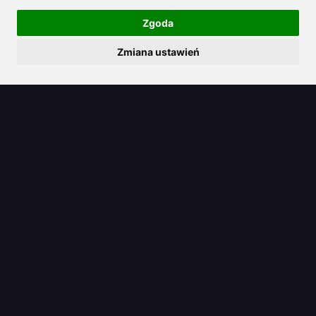
Zgoda
Zmiana ustawień
2025/08/07
Poznaj ceny Claude AI i odkryj jego
wartość w porównaniu z konkurencją