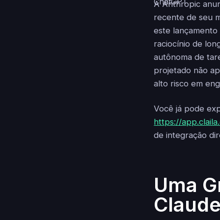
A Anthropic anun
recente de seu 
este lançamento 
raciocínio de lo
autônoma de tare
projetado não ap
alto risco em eng
Você já pode exp
https://app.clail
de integração dir
Uma Gr
Claud