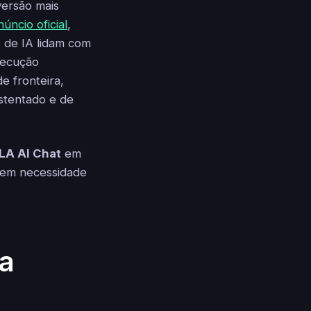
 versão mais
núncio oficial
,
s de IA lidam com
execução
e fronteira,
stentado e de
LA AI Chat
em
 sem necessidade
a