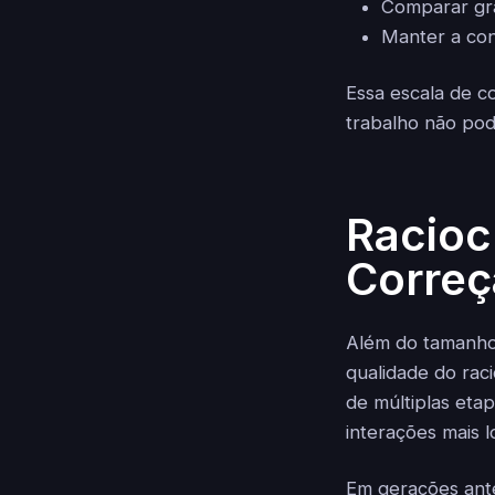
Comparar gra
Manter a cont
Essa escala de c
trabalho não pod
Racioc
Corre
Além do tamanho 
qualidade do rac
de múltiplas etap
interações mais l
Em gerações ant