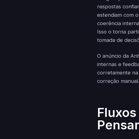
respostas confia
estendiam com o 
coerência intern
Isso o torna par
tomada de decisõ
O anúncio da Ant
internas e feedb
corretamente na 
correção manual
Fluxos
Pensam