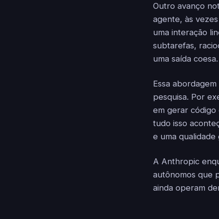
Outro avanço not
agente, às vezes
uma interação li
subtarefas, raci
uma saída coesa.
Essa abordagem é
pesquisa. Por ex
em gerar código 
tudo isso aconte
e uma qualidade g
A Anthropic enq
autônomos que p
ainda operam den