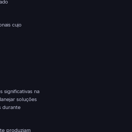
lado
onais cujo
significativas na
lanejar soluções
os durante
nte produziam