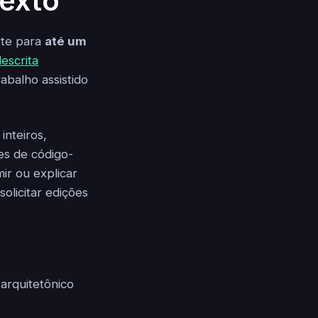
exto
rte para
até um
descrita
abalho assistido
inteiros,
es de código-
ir ou explicar
olicitar edições
arquitetônico