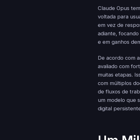
Claude Opus tem 
voltada para usu
em vez de respost
adiante, focando
e em ganhos dem
De acordo com as
avaliado com for
muitas etapas. Is
com múltiplos doc
de fluxos de tra
um modelo que s
digital persistent