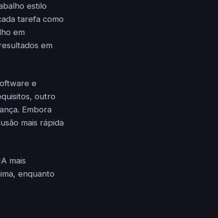
balho estilo
 cada tarefa como
alho em
 resultados em
software e
uisitos, outro
rança. Embora
lusão mais rápida
IA mais
nima, enquanto