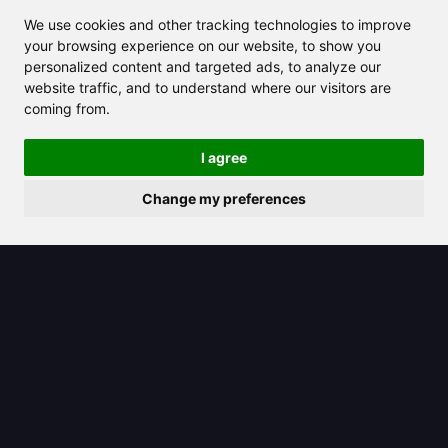
We use cookies and other tracking technologies to improve
your browsing experience on our website, to show you
personalized content and targeted ads, to analyze our
website traffic, and to understand where our visitors are
2025/08/15
coming from.
O ícone do ChatGPT: Sua chave para
I agree
navegar nas ferramentas de IA de
forma fácil e eficaz
Change my preferences