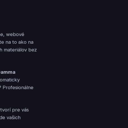
cie, webové
te na to ako na
h materiálov bez
Gamma
tomaticky
? Profesionálne
tvorí pre vás
de vašich