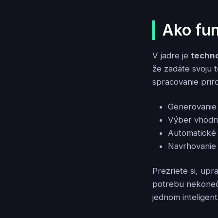
Ako fu
V jadre je
techno
že zadáte svoju 
spracovanie prir
Generovanie 
Výber vhodný
Automatické 
Navrhovanie 
Prezriete si, up
potrebu nekonečn
jednom inteligent