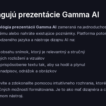
ngujú prezentácie Gamma AI
lógia prezentácií Gamma AI
zameraná na jednoduchosť
tému alebo nahráte existujúce poznámky. Platforma pot
odzeného jazyka a nástroje dizajnu AI na:
obsahu snímok, ktorý je relevantný a stručný
ch rozložení a vizuálov
prispôsobenie textu tak, aby sa hodil a plynul
nadpisov, odrážok a obrázkov
ravíte a zdokonalíte pomocou intuitívneho rozhrania, ktor
ých možností formátovania. Je to ako mať dizajnéra a c
nom nástroji.