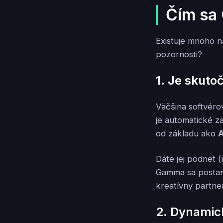
Čím sa
Existuje mnoho n
pozornosti?
1. Je skuto
Väčšina softvéro
je automatické z
od základu ako
A
Dáte jej podnet (
Gamma sa postará 
kreatívny partner
2. Dynamick