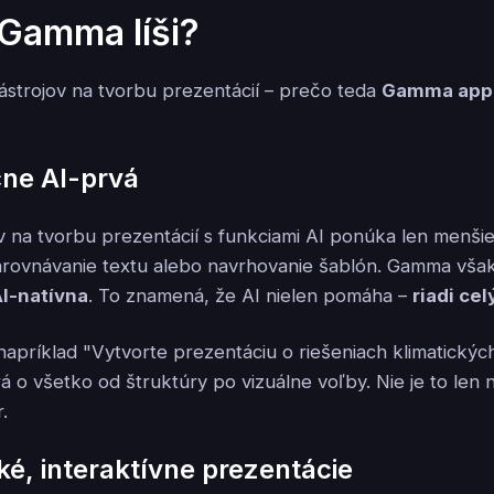
 Gamma líši?
ástrojov na tvorbu prezentácií – prečo teda
Gamma app
čne AI-prvá
v na tvorbu prezentácií s funkciami AI ponúka len menšie
arovnávanie textu alebo navrhovanie šablón. Gamma vša
I-natívna
. To znamená, že AI nielen pomáha –
riadi ce
napríklad "Vytvorte prezentáciu o riešeniach klimatickýc
o všetko od štruktúry po vizuálne voľby. Nie je to len ná
.
é, interaktívne prezentácie