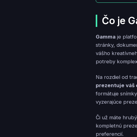
Čo je 
Gamma
je platf
stránky, dokumen
vášho kreatívneh
potreby komplexn
Na rozdiel od tr
prezentuje váš
formátuje snímky
vyzerajúce preze
Či už máte hrubý
kompletnú prezen
preferencií.