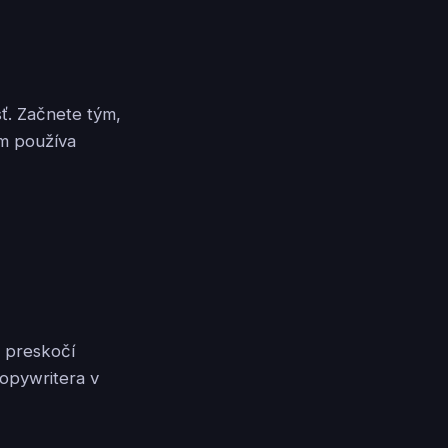
. Začnete tým,
om používa
é preskočí
opywritera v