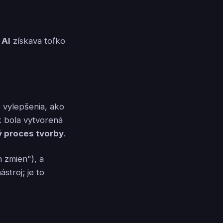
 AI
získava toľko
 vylepšenia, ako
k bola vytvorená
lý proces tvorby
.
h zmien"), a
stroj; je to