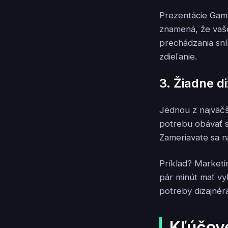
Prezentácie Gamm
znamená, že vaš
prechádzania sním
zdieľanie.
3. Žiadne d
Jednou z najväčš
potrebu obávať s
Zameriavate sa n
Príklad? Market
pár minút mať vyl
potreby dizajnér
Kľúčové