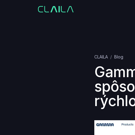
CLAILA
Blog
Gamma
spôso
rýchl