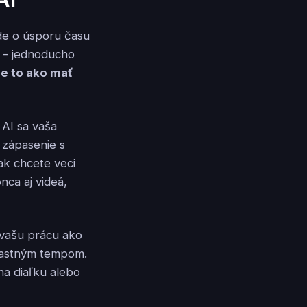
ide o úsporu času
u – jednoducho
Je to ako mať
 AI sa vaša
 zápasenie s
ak chcete veci
nca aj videá,
 vašu prácu ako
lastným tempom.
 na diaľku alebo