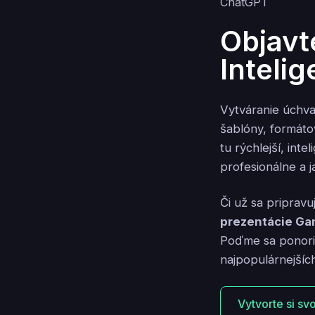
Objavt
Inteli
Vytváranie úchva
šablóny, formáto
tu rýchlejší, inte
profesionálne a 
Či už sa pripravu
prezentácie G
Poďme sa ponoriť
najpopulárnejších
Vytvorte si sv