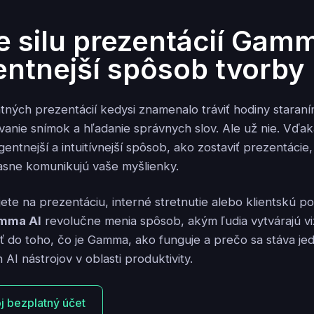
e silu prezentácií Gamm
gentnejší spôsob tvorby
tných prezentácií kedysi znamenalo tráviť hodiny staran
vanie snímok a hľadanie správnych slov. Ale už nie. Vďa
ligentnejší a intuitívnejší spôsob, ako zostaviť prezentácie
jasne komunikujú vaše myšlienky.
jete na prezentáciu, interné stretnutie alebo klientskú p
amma AI
revolučne menia spôsob, akým ľudia vytvárajú vi
 do toho, čo je Gamma, ako funguje a prečo sa stáva je
 AI nástrojov v oblasti produktivity.
oj bezplatný účet