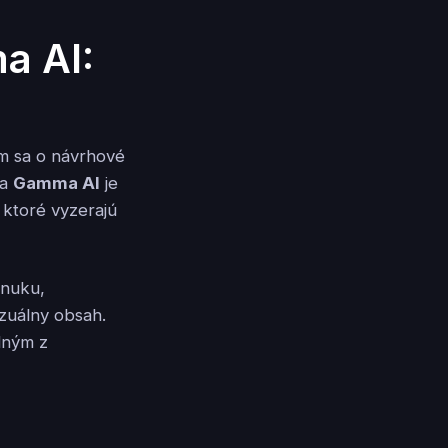
a AI:
ím sa o návrhové
ka
Gamma AI
je
, ktoré vyzerajú
onuku,
zuálny obsah.
dným z