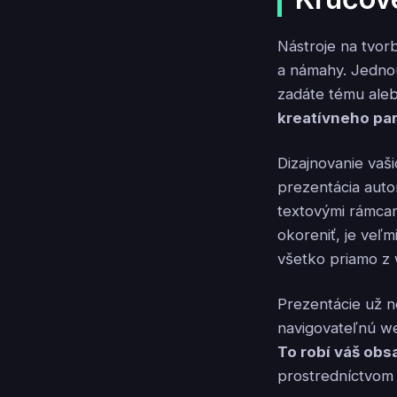
Nástroje na tvor
a námahy. Jednou
zadáte tému aleb
kreatívneho pa
Dizajnovanie vaš
prezentácia auto
textovými rámcam
okoreniť, je veľ
všetko priamo z 
Prezentácie už n
navigovateľnú w
To robí váš obs
prostredníctvom 