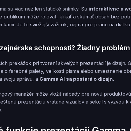
a sú viac než len statické snímky. Sú
interaktívne a 
e publikum môže rolovať, klikať a skúmať obsah bez po
kami. Je to sviežejší zážitok, najmä pre prácu na diaľku
izajnérske schopnosti? Žiadny problém
ích prekážok pri tvorení skvelých prezentácií je dizajn. 
a o farebné palety, veľkosti písma alebo umiestnenie ob
a svoju správu, a
Gamma AI sa postará o dizajn
.
ingový manažér môže vložiť nápady pre novú produktov
eštenú prezentáciu vrátane vizuálov a sekcií s výzvou k 
a.
 funkcie prezentácií Gamma 