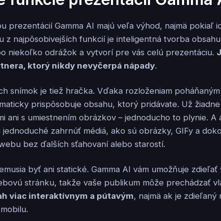
bu prezentácií Gamma AI majú veľa výhod, najmä pokiaľ 
 z najpôsobivejších funkcií je inteligentná tvorba obsah
o niekoľko odrážok a vytvorí pre vás celú prezentáciu.
rtnera, ktorý nikdy nevyčerpá nápady
.
ich snímok je tiež hračka. Vďaka rozloženiam poháňaným
maticky prispôsobuje obsahu, ktorý pridávate. Už žiadne
i ani s umiestnením obrázkov – jednoducho to plynie. A 
mi jednoduché zahrnúť médiá, ako sú obrázky, GIFy a doko
webu bez ďalších sťahovaní alebo starostí.
emusia byť ani statické. Gamma AI vám umožňuje zdieľať
ebovú stránku, takže vaše publikum môže prechádzať v
ah viac interaktívnym a pútavým
, najmä ak je zdieľaný
mobilu.