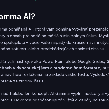
Gamma AI?
orma poháňaná AI, ktorá vám pomáha vytvárať prezentá
ty a obsah pre sociálne médiá s minimálnym úsilím. Mysli
o spolupilota – vedie vaše nápady do krásne navrhnutýc
ého softvéru alebo predchádzajúcich znalostí dizajnu.
adičných nástrojov ako PowerPoint alebo Google Slides,
 obsah v dynamickejšom a modernejšom formáte
, au
 a navrhuje rozloženia na základe vášho textu. Výsledok
ntácie za zlomok času.
 náčrt alebo len koncept, AI Gamma vyplní medzery a vy
táciu. Dokonca prispôsobuje tón, štýl a vizuály na zákla