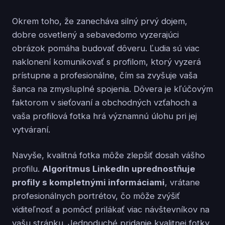
Okrem toho, že zanecháva silný prvý dojem,
dobre osvetlený a sebavedomo vyzerajúci
obrázok pomáha budovať dôveru. Ľudia sú viac
naklonení komunikovať s profilom, ktorý vyzerá
prístupne a profesionálne, čím sa zvyšuje vaša
šanca na zmysluplné spojenia. Dôvera je kľúčovým
faktorom v sieťovaní a obchodných vzťahoch a
vaša profilová fotka hrá významnú úlohu pri jej
vytváraní.
Navyše, kvalitná fotka môže zlepšiť dosah vášho
profilu.
Algoritmus LinkedIn uprednostňuje
profily s kompletnými informáciami
, vrátane
profesionálnych portrétov, čo môže zvýšiť
viditeľnosť a pomôcť prilákať viac návštevníkov na
vašu stránku. Jednoduché pridanie kvalitnej fotky