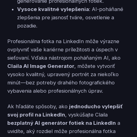
generovanie profesionálnych fotiek.
Vysoce kvalitné vylepšenia
: AI-poháňané
zlepšenia pre jasnosť tváre, osvetlenie a
pozadie.
Profesionálna fotka na LinkedIn môže výrazne
ovplyvniť vaše kariérne príležitosti a úspech v
sieťovaní. Vďaka nástrojom poháňaným AI, ako
Claila AI Image Generator
, môžete vytvoriť
vysoko kvalitný, upravený portrét za niekoľko
minút—bez potreby drahého fotografického
vybavenia alebo profesionálnych úprav.
Ak hľadáte spôsoby, ako
jednoducho vylepšiť
svoj profil na LinkedIn
, vyskúšajte Claila
bezplatný AI generátor fotiek na LinkedIn
a
uvidíte, aký rozdiel môže profesionálna fotka