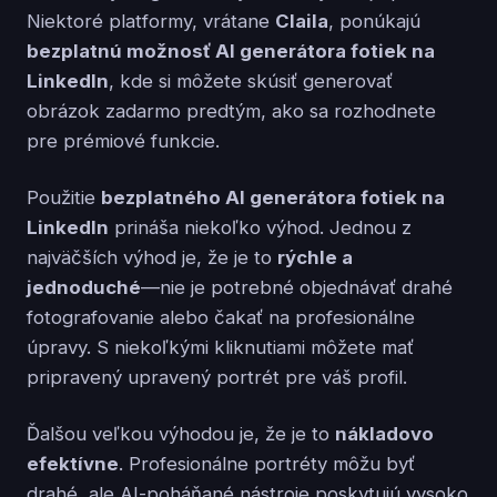
Niektoré platformy, vrátane
Claila
, ponúkajú
bezplatnú možnosť AI generátora fotiek na
LinkedIn
, kde si môžete skúsiť generovať
obrázok zadarmo predtým, ako sa rozhodnete
pre prémiové funkcie.
Použitie
bezplatného AI generátora fotiek na
LinkedIn
prináša niekoľko výhod. Jednou z
najväčších výhod je, že je to
rýchle a
jednoduché
—nie je potrebné objednávať drahé
fotografovanie alebo čakať na profesionálne
úpravy. S niekoľkými kliknutiami môžete mať
pripravený upravený portrét pre váš profil.
Ďalšou veľkou výhodou je, že je to
nákladovo
efektívne
. Profesionálne portréty môžu byť
drahé, ale AI-poháňané nástroje poskytujú vysoko