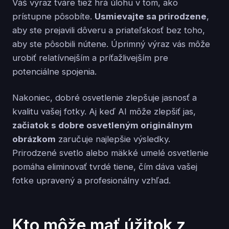
Váš výraz tváre tiež hrá úlohu v tom, ako
prístupne pôsobíte.
Usmievajte sa prirodzene
,
aby ste prejavili dôveru a priateľskosť bez toho,
aby ste pôsobili nútene. Úprimný výraz vás môže
urobiť relatívnejším a príťažlivejším pre
potenciálne spojenia.
Nakoniec, dobré osvetlenie zlepšuje jasnosť a
kvalitu vašej fotky. Aj keď AI môže zlepšiť jas,
začiatok s dobre osvetleným originálnym
obrázkom
zaručuje najlepšie výsledky.
Prirodzené svetlo alebo mäkké umelé osvetlenie
pomáha eliminovať tvrdé tiene, čím dáva vašej
fotke upravený a profesionálny vzhľad.
Kto môže mať úžitok z