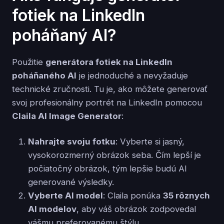
fotiek na LinkedIn
poháňaný AI?
Použitie
generátora fotiek na LinkedIn
poháňaného AI
je jednoduché a nevyžaduje
technické zručnosti. Tu je, ako môžete generovať
svoj profesionálny portrét na LinkedIn pomocou
Claila AI Image Generator
:
Nahrajte svoju fotku
: Vyberte si jasný,
vysokorozmerný obrázok seba. Čím lepší je
počiatočný obrázok, tým lepšie budú AI
generované výsledky.
Vyberte AI model
: Claila ponúka
35 rôznych
AI modelov
, aby váš obrázok zodpovedal
vášmu preferovanému štýlu.