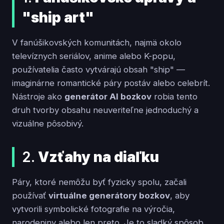
"ship art"
V fanúšikovských komunitách, najmä okolo
televíznych seriálov, anime alebo K-popu,
používatelia často vytvárajú obsah "ship" —
imaginárne romantické páry postáv alebo celebrít.
Nástroje ako
generátor AI bozkov
robia tento
druh tvorby obsahu neuveriteľne jednoduchý a
vizuálne pôsobivý.
2.
Vzťahy na diaľku
Páry, ktoré nemôžu byť fyzicky spolu, začali
používať
virtuálne generátory bozkov
, aby
vytvorili symbolické fotografie na výročia,
narodeniny alebo len preto. Je to sladký spôsob,