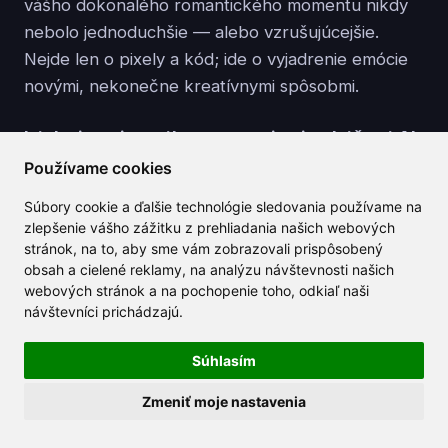
vášho dokonalého romantického momentu nikdy
nebolo jednoduchšie — alebo vzrušujúcejšie.
Nejde len o pixely a kód; ide o vyjadrenie emócie
novými, nekonečne kreatívnymi spôsobmi.
Láska je univerzálna — teraz je aj poháňaná AI.
Používame cookies
Vytvorte si svoj bezplatný účet
Súbory cookie a ďalšie technológie sledovania používame na
zlepšenie vášho zážitku z prehliadania našich webových
stránok, na to, aby sme vám zobrazovali prispôsobený
obsah a cielené reklamy, na analýzu návštevnosti našich
webových stránok a na pochopenie toho, odkiaľ naši
návštevníci prichádzajú.
Súvisiace články
Súhlasím
Zmeniť moje nastavenia