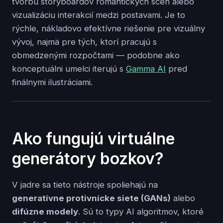
tvorbu storyboardov romantických scén alebo
vizualizáciu interakcií medzi postavami. Je to
rýchle, nákladovo efektívne riešenie pre vizuálny
vývoj, najmä pre tých, ktorí pracujú s
obmedzenými rozpočtami — podobne ako
konceptuálni umelci iterujú s
Gamma AI
pred
finálnymi ilustráciami.
Ako fungujú virtuálne
generátory bozkov?
V jadre sa tieto nástroje spoliehajú na
generatívne protivnícke siete (GANs)
alebo
difúzne modely
. Sú to typy AI algoritmov, ktoré