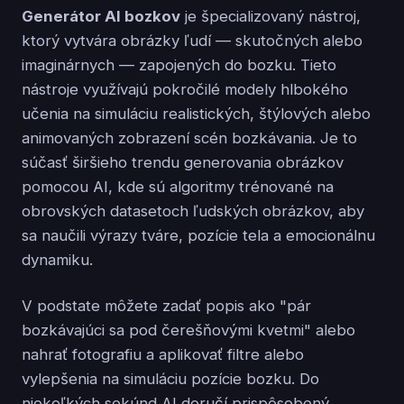
Generátor AI bozkov
je špecializovaný nástroj,
ktorý vytvára obrázky ľudí — skutočných alebo
imaginárnych — zapojených do bozku. Tieto
nástroje využívajú pokročilé modely hlbokého
učenia na simuláciu realistických, štýlových alebo
animovaných zobrazení scén bozkávania. Je to
súčasť širšieho trendu generovania obrázkov
pomocou AI, kde sú algoritmy trénované na
obrovských datasetoch ľudských obrázkov, aby
sa naučili výrazy tváre, pozície tela a emocionálnu
dynamiku.
V podstate môžete zadať popis ako "pár
bozkávajúci sa pod čerešňovými kvetmi" alebo
nahrať fotografiu a aplikovať filtre alebo
vylepšenia na simuláciu pozície bozku. Do
niekoľkých sekúnd AI doručí prispôsobený