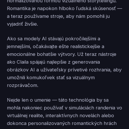
normalizovanou formou vizuálneho storytellingu.
Romantika je napokon hlboko ľudská skúsenosť —
a teraz používame stroje, aby nám pomohli ju
vyjadriť živšie.
Ako sa modely AI stávajú pokročilejšími a
jemnejšími, očakávajte ešte realistickejšie a
emocionálne bohatšie výtvory. Už teraz nástroje
ako Claila spájajú najlepšie z generovania
obrázkov AI a užívateľsky prívetivé rozhrania, aby
umožnili komukoľvek stať sa vizuálnym
rozprávačom.
Nejde len o umenie — táto technológia by sa
mohla nakoniec používať v simuláciách randenia vo
virtuálnej realite, interaktívnych novelách alebo
dokonca personalizovaných romantických hrách