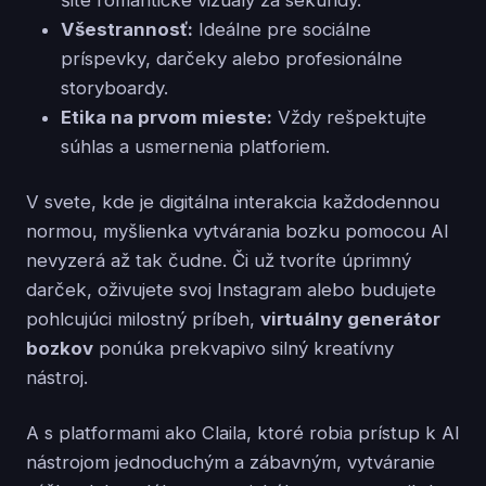
šité romantické vizuály za sekundy.
Všestrannosť:
Ideálne pre sociálne
príspevky, darčeky alebo profesionálne
storyboardy.
Etika na prvom mieste:
Vždy rešpektujte
súhlas a usmernenia platforiem.
V svete, kde je digitálna interakcia každodennou
normou, myšlienka vytvárania bozku pomocou AI
nevyzerá až tak čudne. Či už tvoríte úprimný
darček, oživujete svoj Instagram alebo budujete
pohlcujúci milostný príbeh,
virtuálny generátor
bozkov
ponúka prekvapivo silný kreatívny
nástroj.
A s platformami ako Claila, ktoré robia prístup k AI
nástrojom jednoduchým a zábavným, vytváranie