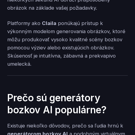
obrázok na základe vašej požiadavky.
Platformy ako
Claila
ponúkajú prístup k
výkonným modelom generovania obrázkov, ktoré
môžu produkovať vysoko kvalitné scény bozkov
pomocou výziev alebo existujúcich obrázkov.
Skúsenosť je intuitívna, zábavná a prekvapivo
umelecká.
Prečo sú generátory
bozkov AI populárne?
Existuje niekoľko dôvodov, prečo sa ľudia hrnú k
generátorom bozkov AI
a podobným virtuálnym