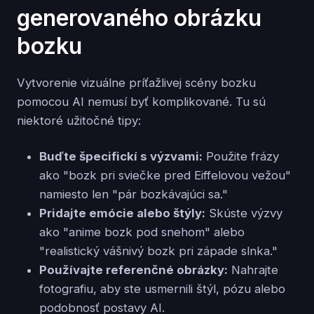
generovaného obrázku
bozku
Vytvorenie vizuálne príťažlivej scény bozku
pomocou AI nemusí byť komplikované. Tu sú
niektoré užitočné tipy:
Buďte špecifickí s výzvami:
Použite frázy
ako "bozk pri sviečke pred Eiffelovou vežou"
namiesto len "pár bozkávajúci sa."
Pridajte emócie alebo štýly:
Skúste výzvy
ako "anime bozk pod snehom" alebo
"realistický vášnivý bozk pri západe slnka."
Používajte referenčné obrázky:
Nahrajte
fotografiu, aby ste usmernili štýl, pózu alebo
podobnosť postavy AI.