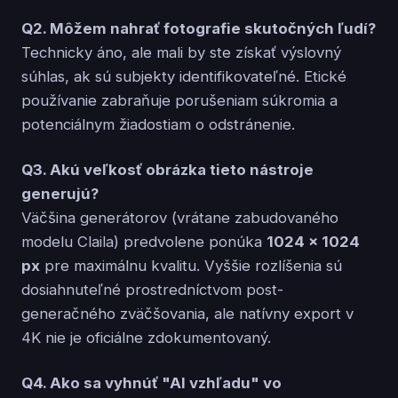
Q2. Môžem nahrať fotografie skutočných ľudí?
Technicky áno, ale mali by ste získať výslovný
súhlas, ak sú subjekty identifikovateľné. Etické
používanie zabraňuje porušeniam súkromia a
potenciálnym žiadostiam o odstránenie.
Q3. Akú veľkosť obrázka tieto nástroje
generujú?
Väčšina generátorov (vrátane zabudovaného
modelu Claila) predvolene ponúka
1024 × 1024
px
pre maximálnu kvalitu. Vyššie rozlíšenia sú
dosiahnuteľné prostredníctvom post-
generačného zväčšovania, ale natívny export v
4K nie je oficiálne zdokumentovaný.
Q4. Ako sa vyhnúť "AI vzhľadu" vo