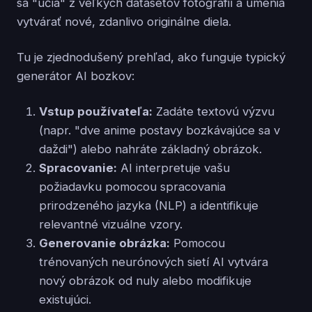
sa "učia" z veľkých datasetov fotografií a umenia
vytvárať nové, zdanlivo originálne diela.
Tu je zjednodušený prehľad, ako funguje typický
generátor AI bozkov:
Vstup používateľa:
Zadáte textovú výzvu
(napr. "dve anime postavy bozkávajúce sa v
daždi") alebo nahráte základný obrázok.
Spracovanie:
AI interpretuje vašu
požiadavku pomocou spracovania
prirodzeného jazyka (NLP) a identifikuje
relevantné vizuálne vzory.
Generovanie obrázka:
Pomocou
trénovaných neurónových sietí AI vytvára
nový obrázok od nuly alebo modifikuje
existujúci.