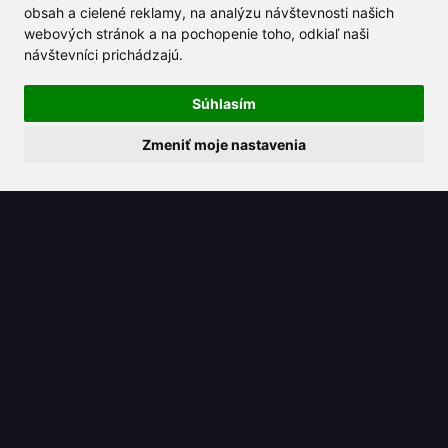
obsah a cielené reklamy, na analýzu návštevnosti našich
2025/08/07
webových stránok a na pochopenie toho, odkiaľ naši
Preskúmajte ceny Claude AI a
návštevníci prichádzajú.
objavte jeho hodnotu v porovnaní s
konkurenciou
Súhlasím
Zmeniť moje nastavenia