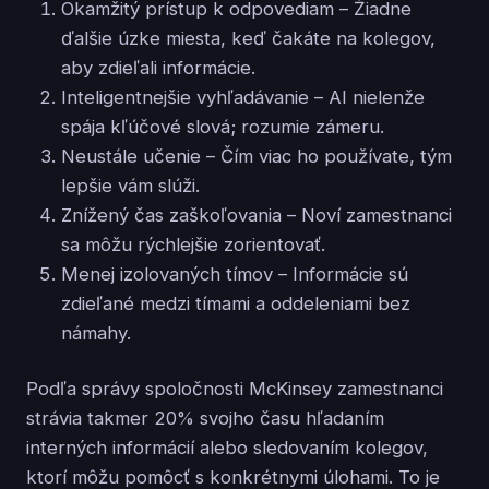
Okamžitý prístup k odpovediam – Žiadne
ďalšie úzke miesta, keď čakáte na kolegov,
aby zdieľali informácie.
Inteligentnejšie vyhľadávanie – AI nielenže
spája kľúčové slová; rozumie zámeru.
Neustále učenie – Čím viac ho používate, tým
lepšie vám slúži.
Znížený čas zaškoľovania – Noví zamestnanci
sa môžu rýchlejšie zorientovať.
Menej izolovaných tímov – Informácie sú
zdieľané medzi tímami a oddeleniami bez
námahy.
Podľa správy spoločnosti McKinsey zamestnanci
strávia takmer 20% svojho času hľadaním
interných informácií alebo sledovaním kolegov,
ktorí môžu pomôcť s konkrétnymi úlohami. To je