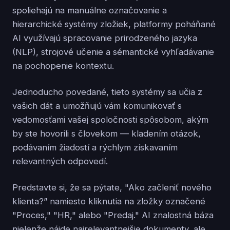
spoliehajú na manuálne označovanie a
hierarchické systémy zložiek, platformy poháňané
AI využívajú spracovanie prirodzeného jazyka
(NLP), strojové učenie a sémantické vyhľadávanie
na pochopenie kontextu.
Jednoducho povedané, tieto systémy sa učia z
vašich dát a umožňujú vám komunikovať s
vedomosťami vašej spoločnosti spôsobom, akým
by ste hovorili s človekom — kladením otázok,
podávaním žiadostí a rýchlym získavaním
relevantných odpovedí.
Predstavte si, že sa pýtate, "Ako začleniť nového
klienta?” namiesto kliknutia na zložky označené
"Proces," "HR," alebo "Predaj." AI znalostná báza
nielenže nájde najrelevantnejšie dokumenty, ale