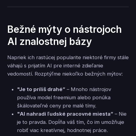
Bežné mýty o nástrojoch
AI znalostnej bázy
Napriek ich rastúcej popularite niektoré firmy stále
váhajú s prijatím AI pre interné zdieľanie
vedomostí. Rozptýľme niekoľko bežných mýtov:
"Je to príliš drahé”
– Mnoho nástrojov
používa model freemium alebo ponúka
škálovateľné ceny pre malé tímy.
"AI nahradí ľudské pracovné miesta”
– Nie
je to pravda. Dopĺňa váš tím, čo im umožňuje
robiť viac kreatívnej, hodnotnej práce.