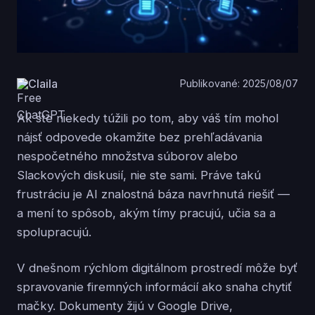
Claila
Publikované: 2025/08/07
Ak ste niekedy túžili po tom, aby váš tím mohol
nájsť odpovede okamžite bez prehľadávania
nespočetného množstva súborov alebo
Slackových diskusií, nie ste sami. Práve takú
frustráciu je AI znalostná báza navrhnutá riešiť —
a mení to spôsob, akým tímy pracujú, učia sa a
spolupracujú.
V dnešnom rýchlom digitálnom prostredí môže byť
spravovanie firemných informácií ako snaha chytiť
mačky. Dokumenty žijú v Google Drive,