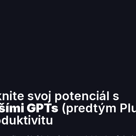
ite svoj potenciál s
šími GPTs
(predtým Pl
oduktivitu