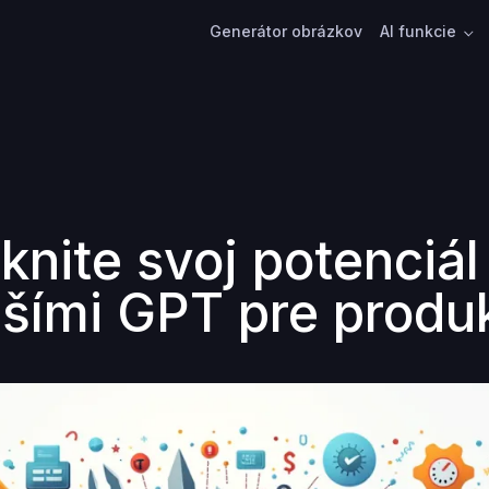
Generátor obrázkov
AI funkcie
nite svoj potenciál
pšími GPT pre produk