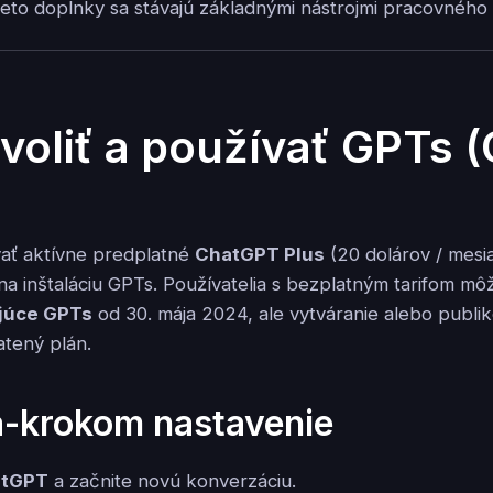
tieto doplnky sa stávajú základnými nástrojmi pracovného
voliť a používať GPTs 
ať aktívne predplatné
ChatGPT Plus
(20 dolárov / mesi
 na inštaláciu GPTs. Používatelia s bezplatným tarifom m
ujúce GPTs
od 30. mája 2024, ale vytváranie alebo publi
atený plán.
a-krokom nastavenie
atGPT
a začnite novú konverzáciu.