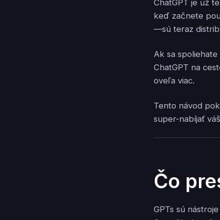
ChatGPT je už te
keď začnete pou
—sú teraz distri
Ak sa spoliehate
ChatGPT na cesto
oveľa viac.
Tento návod po
super-nabíjať vá
Čo pre
GPTs sú nástroje