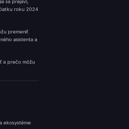
a sa prejaví,
čiatku roku 2024
ôžu premeniť
ného asistenta a
ať a prečo môžu
 na ekosystéme