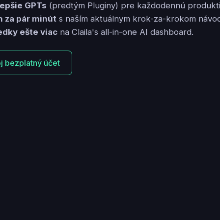
lepšie GPTs
(predtým Pluginy) pre každodennú produktiv
h za pár minút
s naším aktuálnym krok-za-krokom návo
edky ešte viac
na Claila's all-in-one AI dashboard.
oj bezplatný účet