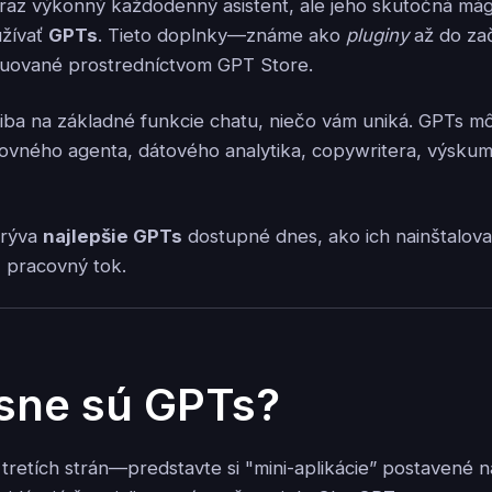
raz výkonný každodenný asistent, ale jeho skutočná mági
žívať
GPTs
. Tieto doplnky—známe ako
pluginy
až do za
buované prostredníctvom GPT Store.
 iba na základné funkcie chatu, niečo vám uniká. GPTs m
vného agenta, dátového analytika, copywritera, výskum
krýva
najlepšie GPTs
dostupné dnes, ako ich nainštalov
š pracovný tok.
sne sú GPTs?
 tretích strán—predstavte si "mini-aplikácie” postavené