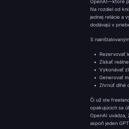
OpenAI—ktoré pr
Na rozdiel od kn
jednej relácie a
dodávajú v prieb
S nainštalovaný
Rezervovať l
Získať reáln
Vykonávať zl
Generovať ma
Zhrnúť dlhé
Či už ste freelan
opakujúcich sa ú
OpenAI uvádza, ž
aspoň jeden GPT 