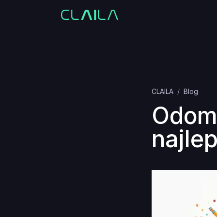
CLAILA
Blog
Odomk
najle