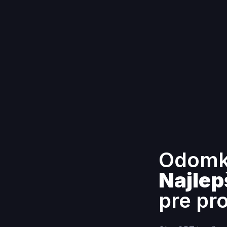
Odomkn
Najlep
pre pr