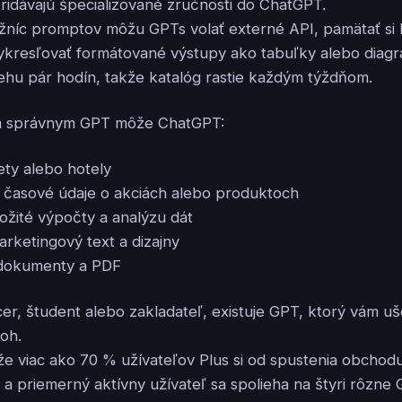
idávajú špecializované zručnosti do ChatGPT.
ižníc promptov môžu GPTs volať externé API, pamätať si 
 vykresľovať formátované výstupy ako tabuľky alebo diagra
ehu pár hodín, takže katalóg rastie každým týždňom.
m správnym GPT môže ChatGPT:
ety alebo hotely
e časové údaje o akciách alebo produktoch
ožité výpočty a analýzu dát
rketingový text a dizajny
 dokumenty a PDF
cer, študent alebo zakladateľ, existuje GPT, ktorý vám uš
loh.
e viac ako 70 % užívateľov Plus si od spustenia obchodu
a priemerný aktívny užívateľ sa spolieha na štyri rôzn