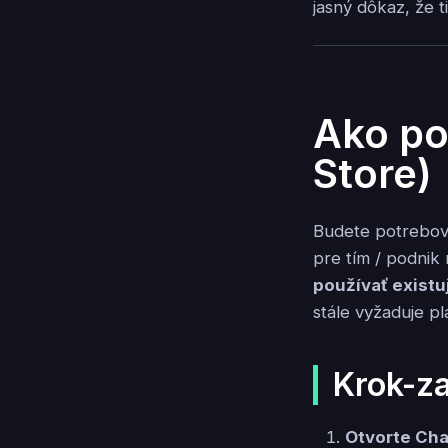
jasný dôkaz, že 
Ako po
Store)
Budete potrebov
pre tím / podnik
používať exist
stále vyžaduje pl
Krok-z
Otvorte Ch