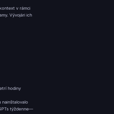
kontext v rámci
my. Vývojári ich
etrí hodiny
 nainštalovalo
e GPTs týždenne—