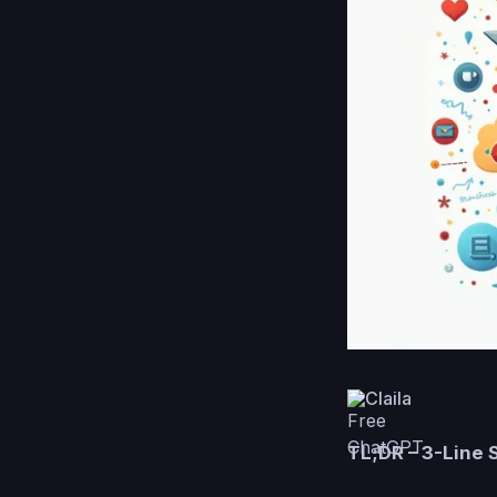
Claila
TL;DR – 3-Line