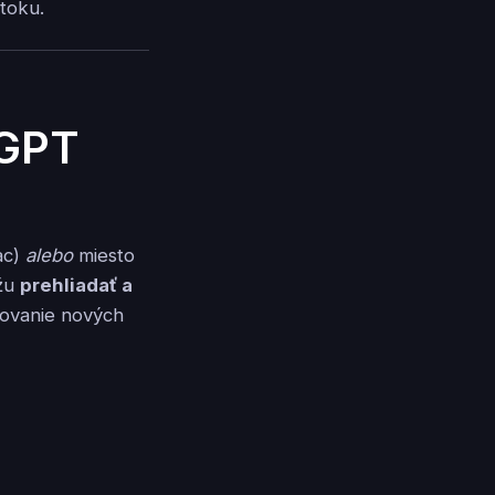
 toku.
(GPT
ac)
alebo
miesto
ôžu
prehliadať a
kovanie nových