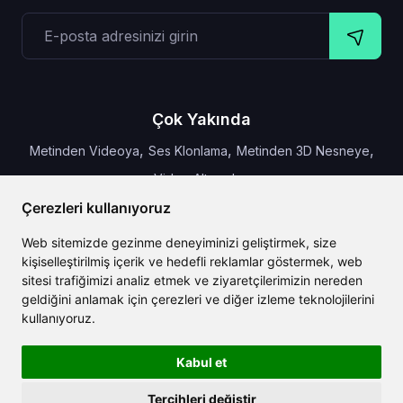
Çok Yakında
,
,
,
Metinden Videoya
Ses Klonlama
Metinden 3D Nesneye
Video Altyazıları
Çerezleri kullanıyoruz
Web sitemizde gezinme deneyiminizi geliştirmek, size
kişiselleştirilmiş içerik ve hedefli reklamlar göstermek, web
CLAILA, dünya çapında mevcut olan en iyi yapay zeka
sitesi trafiğimizi analiz etmek ve ziyaretçilerimizin nereden
özelliklerini bir araya getirir
geldiğini anlamak için çerezleri ve diğer izleme teknolojilerini
kullanıyoruz.
Kabul et
Tercihleri değiştir