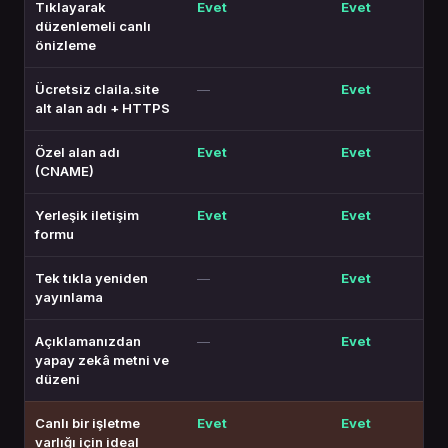
Tıklayarak
Evet
Evet
düzenlemeli canlı
önizleme
Ücretsiz claila.site
—
Evet
alt alan adı + HTTPS
Özel alan adı
Evet
Evet
(CNAME)
Yerleşik iletişim
Evet
Evet
formu
Tek tıkla yeniden
—
Evet
yayınlama
Açıklamanızdan
—
Evet
yapay zekâ metni ve
düzeni
Canlı bir işletme
Evet
Evet
varlığı için ideal