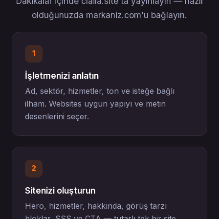
Dakikalar içinde claila.site'ta yayınlayın — hazır
olduğunuzda markaniz.com'u bağlayın.
1
İşletmenizi anlatın
Ad, sektör, hizmetler, ton ve isteğe bağlı
ilham. Websites uygun yapıyı ve metin
desenlerini seçer.
2
Sitenizi oluşturun
Hero, hizmetler, hakkında, görüş tarzı
bloklar, SSS ve CTA — tutarlı tek bir site