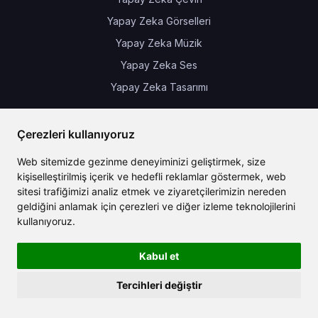
Yapay Zeka Görselleri
Yapay Zeka Müzik
Yapay Zeka Ses
Yapay Zeka Tasarımı
Haberler & Güncellemeler
Çerezleri kullanıyoruz
Web sitemizde gezinme deneyiminizi geliştirmek, size
kişiselleştirilmiş içerik ve hedefli reklamlar göstermek, web
sitesi trafiğimizi analiz etmek ve ziyaretçilerimizin nereden
geldiğini anlamak için çerezleri ve diğer izleme teknolojilerini
kullanıyoruz.
Çok Yakında
,
,
,
Metinden Videoya
Ses Klonlama
Metinden 3D Nesneye
Kabul et
Video Altyazıları
Tercihleri değiştir