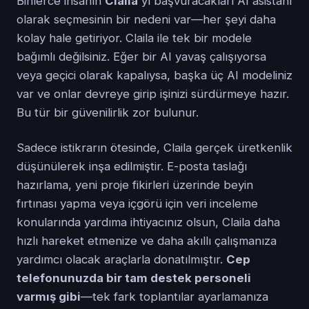
Binlerce insanın
Claila
'yı başvuracakları AI asistanı
olarak seçmesinin bir nedeni var—her şeyi daha
kolay hale getiriyor. Claila ile tek bir modele
bağımlı değilsiniz. Eğer bir AI yavaş çalışıyorsa
veya geçici olarak kapalıysa, başka üç AI modeliniz
var ve onlar devreye girip işinizi sürdürmeye hazır.
Bu tür bir güvenilirlik zor bulunur.
Sadece istikrarın ötesinde, Claila gerçek üretkenlik
düşünülerek inşa edilmiştir. E-posta taslağı
hazırlama, yeni proje fikirleri üzerinde beyin
fırtınası yapma veya içgörü için veri inceleme
konularında yardıma ihtiyacınız olsun, Claila daha
hızlı hareket etmenize ve daha akıllı çalışmanıza
yardımcı olacak araçlarla donatılmıştır.
Cep
telefonunuzda bir tam destek personeli
varmış gibi
—tek fark toplantılar ayarlamanıza