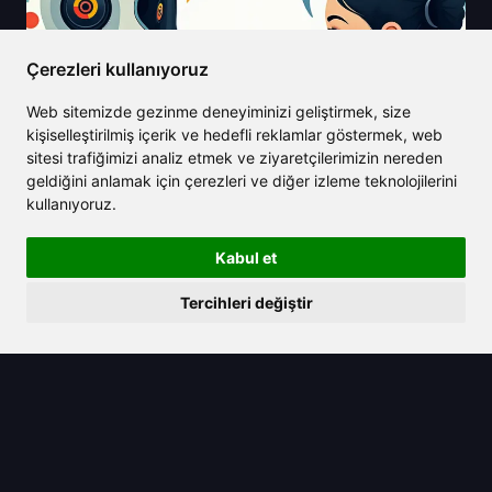
Çerezleri kullanıyoruz
Web sitemizde gezinme deneyiminizi geliştirmek, size
kişiselleştirilmiş içerik ve hedefli reklamlar göstermek, web
sitesi trafiğimizi analiz etmek ve ziyaretçilerimizin nereden
geldiğini anlamak için çerezleri ve diğer izleme teknolojilerini
kullanıyoruz.
2025/06/14
Bu basit ipuçları ve püf noktalarıyla
Kabul et
ChatGPT'yi daha insancıl hale
Tercihleri değiştir
getirme yolları