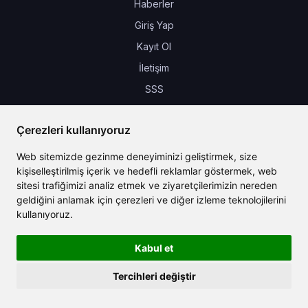
Haberler
Giriş Yap
Kayıt Ol
İletişim
SSS
Şartlar ve Koşullar
Çerezleri kullanıyoruz
Gizlilik Politikası
Web sitemizde gezinme deneyiminizi geliştirmek, size
Yapay zeka fonksiyonları
kişiselleştirilmiş içerik ve hedefli reklamlar göstermek, web
sitesi trafiğimizi analiz etmek ve ziyaretçilerimizin nereden
Yapay Zekâ Sohbeti
geldiğini anlamak için çerezleri ve diğer izleme teknolojilerini
Yapay Zeka Şablonları
kullanıyoruz.
Yapay Zeka Çeviri
Kabul et
Yapay Zeka Görselleri
Yapay Zeka Müzik
Tercihleri değiştir
Yapay Zeka Ses