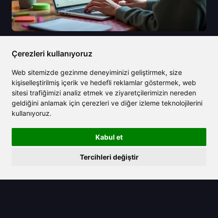
2025/08/07
Çerezleri kullanıyoruz
Claude AI fiyatlandırmasını keşfedin
Web sitemizde gezinme deneyiminizi geliştirmek, size
ve rakiplerine kıyasla değerini görün
kişiselleştirilmiş içerik ve hedefli reklamlar göstermek, web
sitesi trafiğimizi analiz etmek ve ziyaretçilerimizin nereden
geldiğini anlamak için çerezleri ve diğer izleme teknolojilerini
kullanıyoruz.
Kabul et
Tercihleri değiştir