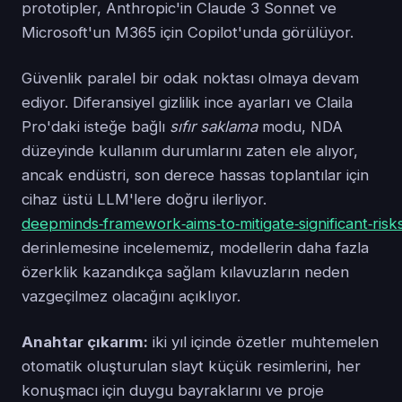
prototipler, Anthropic'in Claude 3 Sonnet ve
Microsoft'un M365 için Copilot'unda görülüyor.
Güvenlik paralel bir odak noktası olmaya devam
ediyor. Diferansiyel gizlilik ince ayarları ve Claila
Pro'daki isteğe bağlı
sıfır saklama
modu, NDA
düzeyinde kullanım durumlarını zaten ele alıyor,
ancak endüstri, son derece hassas toplantılar için
cihaz üstü LLM'lere doğru ilerliyor.
deepminds‑framework‑aims‑to‑mitigate‑significant‑risk
derinlemesine incelememiz, modellerin daha fazla
özerklik kazandıkça sağlam kılavuzların neden
vazgeçilmez olacağını açıklıyor.
Anahtar çıkarım:
iki yıl içinde özetler muhtemelen
otomatik oluşturulan slayt küçük resimlerini, her
konuşmacı için duygu bayraklarını ve proje