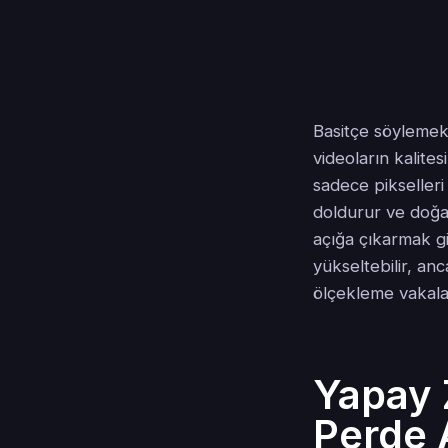
Basitçe söylemek
videoların kalites
sadece pikselleri
doldurur ve doğal 
açığa çıkarmak g
yükseltebilir, an
ölçekleme vakalar
Yapay 
Perde 