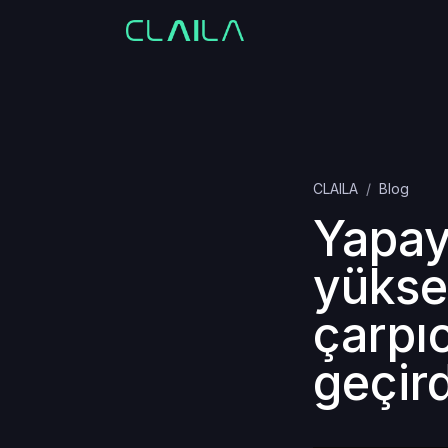
CLAILA
Blog
Yapay
yüksel
çarpıc
geçird