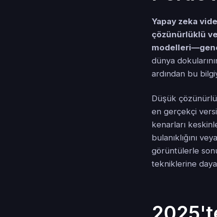
Yapay zeka vide
çözünürlüklü ve
modelleri—genel
dünya dokularının
ardından bu bilgiy
Düşük çözünürlükl
en gerçekçi versi
kenarları keskinl
bulanıklığını veya
görüntülerle son
tekniklerine day
2025't