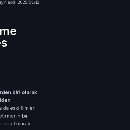
ayınlandı: 2025/08/12
eme
es
rden biri olarak
niden
 da eski filmleri
etirmenin bir
 görsel olarak