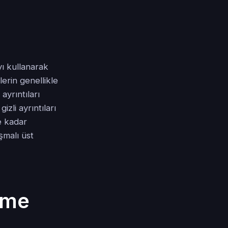
ı kullanarak
lerin genellikle
ayrıntıları
zli ayrıntıları
e kadar
şmalı üst
eme
?