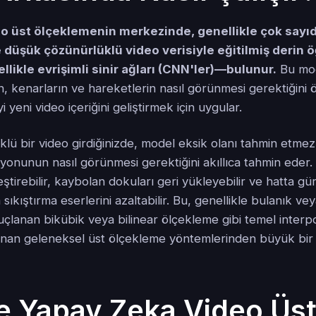
o üst ölçeklemenin merkezinde, genellikle çok sayı
 düşük çözünürlüklü video verisiyle eğitilmiş derin
likle evrişimli sinir ağları (CNN'ler)—bulunur.
Bu mod
, kenarların ve hareketlerin nasıl görünmesi gerektiğini 
i yeni video içeriğini geliştirmek için uygular.
ü bir video girdiğinizde, model eksik olanı tahmin etmez;
yonunun nasıl görünmesi gerektiğini akıllıca tahmin eder. 
eştirebilir, kaybolan dokuları geri yükleyebilir ve hatta g
 sıkıştırma eserlerini azaltabilir. Bu, genellikle bulanık ve
uçlanan bikübik veya bilinear ölçekleme gibi temel interp
anan geleneksel üst ölçekleme yöntemlerinden büyük bir 
e Yapay Zeka Video Üs