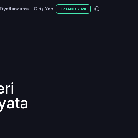
Fiyatlandırma
Giriş Yap
Ücretsiz Katıl
eri
ayata