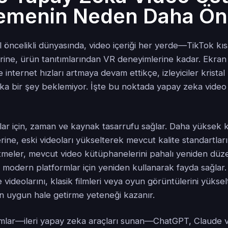
emenin Neden Daha Ön
 öncelikli dünyasında, video içeriği her yerde—TikTok kı
rine, ürün tanıtımlarından VR deneyimlerine kadar. Ekran
internet hızları artmaya devam ettikçe, izleyiciler kristal 
ka bir şey beklemiyor. İşte bu noktada yapay zeka video
lar için, zaman ve kaynak tasarrufu sağlar. Daha yüksek 
ine, eski videoları yükselterek mevcut kalite standartlar
şletmeler, mevcut video kütüphanelerini pahalı yeniden dü
 modern platformlar için yeniden kullanarak fayda sağlar
ile videolarını, klasik filmleri veya oyun görüntülerini yük
in uygun hale getirme yeteneği kazanır.
formlar—ileri yapay zeka araçları sunan—ChatGPT, Claude