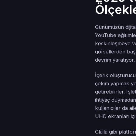
Ölçekl
Günümüzün dijital
YouTube eğitimle
keskinleşmeye ve 
görsellerden baş
devrim yaratıyor.
İçerik oluşturucu
çekim yapmak yer
getirebilirler. İ
ihtiyaç duymadan
kullanıcılar da a
UHD ekranları iç
Claila gibi plat