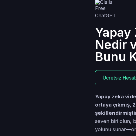
Claila
Yapay 
Nedir 
Bunu 
Ücretsiz Hesab
Yapay zeka video
ortaya çıkmış, 
şekillendirmişti
seven biri olun, 
yolunu sunar—onl