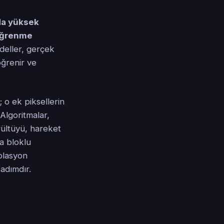
da yüksek
 öğrenme
eller, gerçek
öğrenir ve
 o ek piksellerin
Algoritmalar,
ürültüyü, hareket
ya bloklu
olasyon
adımdır.
t