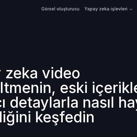
Görsel oluşturucu
Yapay zeka işlevleri
 zeka video
tmenin, eski içerikl
ı detaylarla nasıl h
iğini keşfedin