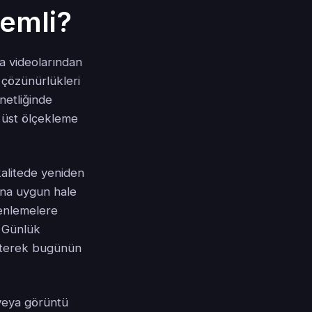
emli?
sa videolarından
 çözünürlükleri
netliğinde
 üst ölçekleme
kalitede yeniden
ına uygun hale
zenlemelere
. Günlük
selterek bugünün
 veya görüntü