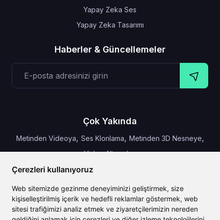
Yapay Zeka Ses
Yapay Zeka Tasarımı
Haberler & Güncellemeler
Çok Yakında
,
,
,
Metinden Videoya
Ses Klonlama
Metinden 3D Nesneye
Video Altyazıları
Çerezleri kullanıyoruz
Web sitemizde gezinme deneyiminizi geliştirmek, size
kişiselleştirilmiş içerik ve hedefli reklamlar göstermek, web
CLAILA, dünya çapında mevcut olan en iyi yapay zeka
sitesi trafiğimizi analiz etmek ve ziyaretçilerimizin nereden
özelliklerini bir araya getirir
geldiğini anlamak için çerezleri ve diğer izleme teknolojilerini