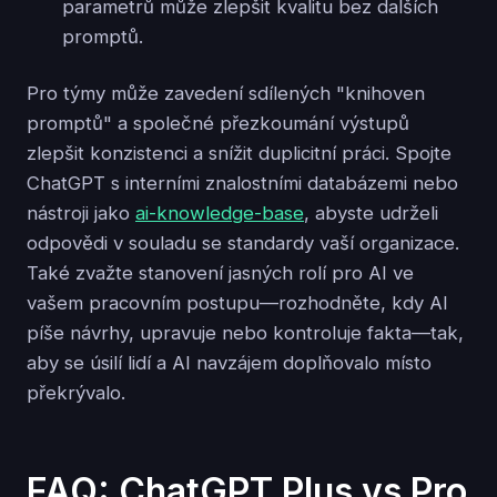
parametrů může zlepšit kvalitu bez dalších
promptů.
Pro týmy může zavedení sdílených "knihoven
promptů" a společné přezkoumání výstupů
zlepšit konzistenci a snížit duplicitní práci. Spojte
ChatGPT s interními znalostními databázemi nebo
nástroji jako
ai-knowledge-base
, abyste udrželi
odpovědi v souladu se standardy vaší organizace.
Také zvažte stanovení jasných rolí pro AI ve
vašem pracovním postupu—rozhodněte, kdy AI
píše návrhy, upravuje nebo kontroluje fakta—tak,
aby se úsilí lidí a AI navzájem doplňovalo místo
překrývalo.
FAQ: ChatGPT Plus vs Pro