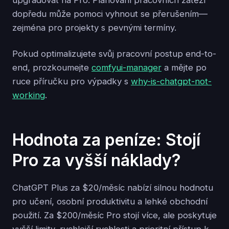
upgradovat na Pro. Plánování pracovních zátěží
dopředu může pomoci vyhnout se přerušením—
zejména pro projekty s pevnými termíny.
Pokud optimalizujete svůj pracovní postup end-to-
end, prozkoumejte
comfyui-manager
a mějte po
ruce příručku pro výpadky s
why-is-chatgpt-not-
working
.
Hodnota za peníze: Stojí
Pro za vyšší náklady?
ChatGPT Plus za $20/měsíc nabízí silnou hodnotu
pro učení, osobní produktivitu a lehké obchodní
použití. Za $200/měsíc Pro stojí více, ale poskytuje
vyšší limity, rychlejší rychlosti a prioritní přístup k