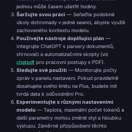
jednou může časem ušetřit hodiny.
Šaržujte svou práci
— Seřaďte podobné
úkoly dohromady v jedné seanci, abyste využili
zachovaného kontextu modelu.
Používejte nástroje doplňující plán
—
Integrujte ChatGPT s parsery dokumentů,
shrnovači a automatizačními skripty (viz
chatpdf
pro pracovní postupy s PDF).
Sledujte své použití
— Monitorujte počty
zpráv v panelu nastavení. Pokud pravidelně
dosahujete svého limitu na Plus, budete mít
tvrdá data k odůvodnění Pro.
Experimentujte s různými nastaveními
modelu
— Teplota, maximální počet tokenů a
další parametry mohou změnit styl a hloubku
výstupu. Záměrné přizpůsobení těchto