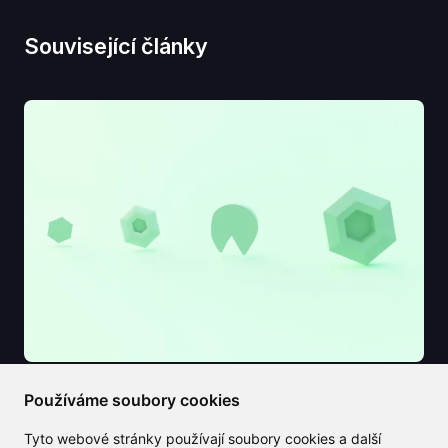
Související články
2025/08/15
Používáme soubory cookies
Ikona ChatGPT: Váš klíč k snadné a
Tyto webové stránky používají soubory cookies a další