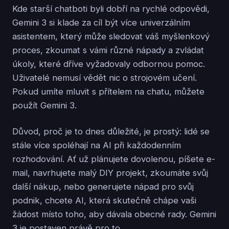
Kde starší chatboti byli dobří na rychlé odpovědi,
Gemini 3 si klade za cíl být více univerzálním
asistentem, který může sledovat váš myšlenkový
proces, zkoumat s vámi různé nápady a zvládat
úkoly, které dříve vyžadovaly odbornou pomoc.
Uživatelé nemusí vědět nic o strojovém učení.
Pokud umíte mluvit s přítelem na chatu, můžete
použít Gemini 3.
Důvod, proč je to dnes důležité, je prostý: lidé se
stále více spoléhají na AI při každodenním
rozhodování. Ať už plánujete dovolenou, píšete e-
mail, navrhujete malý DIY projekt, zkoumáte svůj
další nákup, nebo generujete nápad pro svůj
podnik, chcete AI, která skutečně chápe vaši
žádost místo toho, aby dávala obecné rady. Gemini
3 je postaven právě pro to.