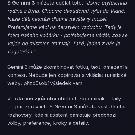
S
Gemini 3
můžete udělat toto: "
Jsme čtyřčlenná
rodina z Brna. Chceme dvoudenní výlet do Vídně.
Naše děti nesnáší dlouhé návštěvy muzeí.
Preferujeme věci na čerstvém vzduchu. Tady je
fotka našeho kočárku - potřebujeme vědět, zda se
vejde do místních tramvají. Také, jeden z nás je
vegetarián.
"
Gemini 3 může zkombinovat fotku, text, omezení a
kontext. Nebude jen kopírovat a vkládat turistické
weby; přizpůsobí výsledek vám.
Ve
starém způsobu
chatboti zapomínali detaily
po pár zprávách. S
Gemini 3
můžete vést dlouhé
rozhovory, kde si asistent pamatuje předchozí
volby, preference, kroky a detaily.