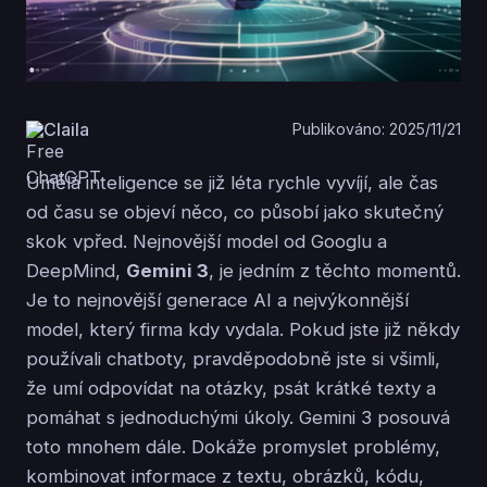
Claila
Publikováno: 2025/11/21
Umělá inteligence se již léta rychle vyvíjí, ale čas
od času se objeví něco, co působí jako skutečný
skok vpřed. Nejnovější model od Googlu a
DeepMind,
Gemini 3
, je jedním z těchto momentů.
Je to nejnovější generace AI a nejvýkonnější
model, který firma kdy vydala. Pokud jste již někdy
používali chatboty, pravděpodobně jste si všimli,
že umí odpovídat na otázky, psát krátké texty a
pomáhat s jednoduchými úkoly. Gemini 3 posouvá
toto mnohem dále. Dokáže promyslet problémy,
kombinovat informace z textu, obrázků, kódu,