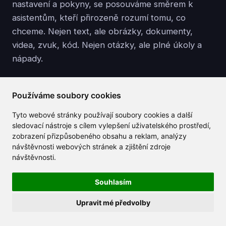
nastavení a pokyny, se posouváme směrem k
asistentům, kteří přirozeně rozumí tomu, co
chceme. Nejen text, ale obrázky, dokumenty,
videa, zvuk, kód. Nejen otázky, ale plné úkoly a
nápady.
Pro běžné uživatele to znamená nové možnosti:
Používáme soubory cookies
chytřejší plánování, rychlejší učení, snazší
organizaci a intuitivnější způsob, jak řídit svůj
Tyto webové stránky používají soubory cookies a další
osobní a profesní život. Budoucnost není o tom,
sledovací nástroje s cílem vylepšení uživatelského prostředí,
zobrazení přizpůsobeného obsahu a reklam, analýzy
že AI nahradí lidi - je to o tom, mít asistenty, kteří
návštěvnosti webových stránek a zjištění zdroje
konečně působí užitečně místo frustrujících.
návštěvnosti.
Takže pokud jste ještě nezkusili Gemini 3, teď je
Souhlasím
ten pravý moment. Zaměřte se na
Upravit mé předvolby
https://app.claila.com
, vyberte Gemini 3 a
začněte objevovat. Můžete být překvapeni, jak