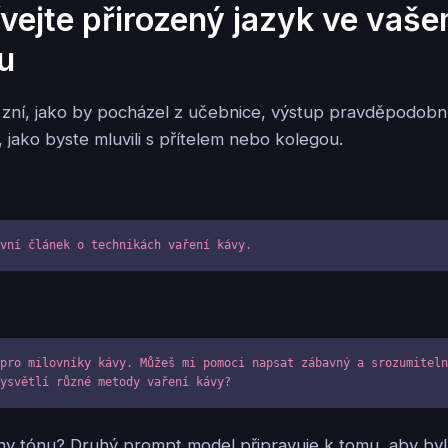
ívejte přirozený jazyk ve vaš
u
 zní, jako by pocházel z učebnice, výstup pravděpodobn
 jako byste mluvili s přítelem nebo kolegou.
ivní článek o technikách vaření kávy.
pro milovníky kávy. Můžeš mi pomoci napsat zábavný a srozumiteln
vysvětlí různé metody vaření kávy?
měny tónu? Druhý prompt model připravuje k tomu, aby byl