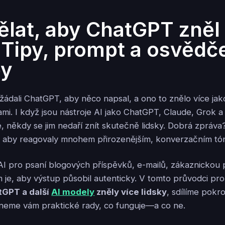
ělat, aby ChatGPT zněl
: Tipy, prompt a osvědč
py
žádali ChatGPT, aby něco napsal, a ono to znělo více jak
mi. I když jsou nástroje AI jako ChatGPT, Claude, Grok a 
é, někdy se jim nedaří znít skutečně lidsky. Dobrá zpráv
, aby reagovaly mnohem přirozenějším, konverzačním tó
AI pro psaní blogových příspěvků, e-mailů, zákaznicko
m je, aby výstup působil autenticky. V tomto průvodci 
tGPT a další
AI modely
zněly více lidsky
, sdílíme pokro
neme vám praktické rady, co funguje—a co ne.