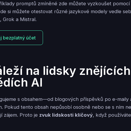
příklady promptů zmíněné zde můžete vyzkoušet pomoc
kde si můžete otestovat různé jazykové modely vedle s
 Grok a Mistral.
ůj bezplatný účet
leží na lidsky znějících
dích AI
agujeme s obsahem—od blogových příspěvků po e-maily a
ch. Pokud tento obsah nepůsobí osobně nebo se s ním nel
jí zájem. Proto je
zvuk lidskosti klíčový
, když používáte