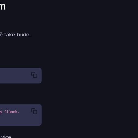
em
ě také bude.
ý článek, 
 více