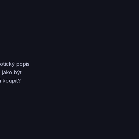
otický popis
o jako být
i koupit?