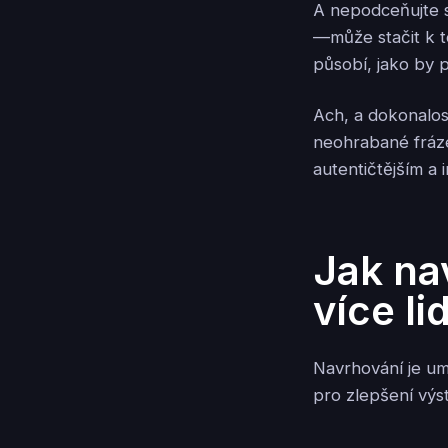
A nepodceňujte s
—může stačit k t
působí, jako by p
Ach, a dokonalo
neohrabané fráze
autentičtějším a 
Jak na
více li
Navrhování je umě
pro zlepšení výs