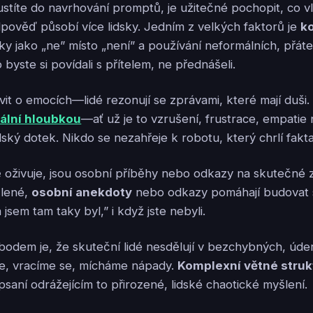
stíte do navrhování promptů, je užitečné pochopit, co v
pověď působí více lidsky. Jedním z velkých faktorů je
k
y jako „ne” místo „není” a používání neformálních, přátel
o byste si povídali s přítelem, ne přednášeli.
it o emocích—lidé rezonují se zprávami, které mají duši.
ální hloubkou
—ať už je to vzrušení, frustrace, empati
dský dotek. Nikdo se nezahřeje k robotu, který chrlí fakt
 oživuje, jsou osobní příběhy nebo odkazy na skutečné z
šlené,
osobní anekdoty
nebo odkazy pomáhají budovat s
já jsem tam taky byl,” i když jste nebyli.
bodem je, že skuteční lidé nesdělují v bezchybných, úd
, vracíme se, mícháme nápady.
Komplexní větné struk
 psaní odrážejícím to přirozené, lidské chaotické myšlení.