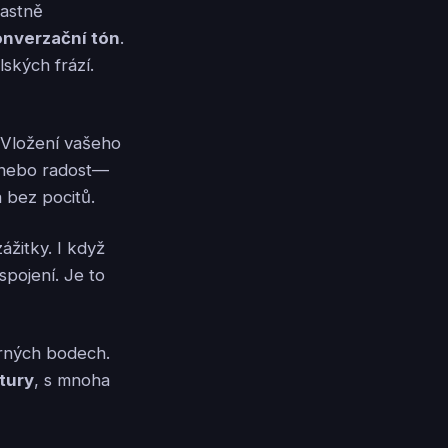
lastně
onverzační tón
.
ských frází.
 Vložení vašeho
e nebo radost—
a bez pocitů.
ážitky. I když
pojení. Je to
erných bodech.
tury
, s mnoha