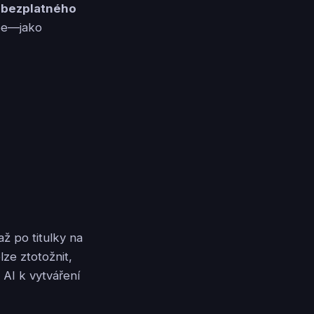
í
bezplatného
ebe—jako
ž po titulky na
ze ztotožnit,
 AI k vytváření