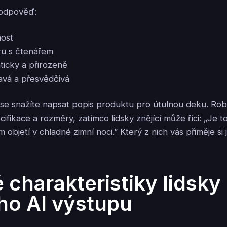
I odpověď:
nost
ru s čtenářem
ticky a přirozeně
avá a přesvědčivá
e se snažíte napsat popis produktu pro útulnou deku. Rob
fikace a rozměry, zatímco lidsky znějící může říci: „Je t
 objetí v chladné zimní noci.” Který z nich vás přiměje si j
 charakteristiky lidsky
ího AI výstupu