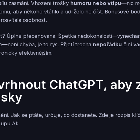
ílu zasmání. Vhození trošky
humoru nebo vtipu
—nic m
omu, aby někoho vtáhlo a udrželo ho číst. Bonusové bod
rosvítala osobnost.
st? Úplně přeceňovaná. Špetka nedokonalosti—vynechan
—není chyba; je to rys. Přijetí trocha
nepořádku
činí va
ironicky efektivnějším.
vrhnout ChatGPT, aby 
dsky
ní. Jak se ptáte, určuje, co dostanete. Zde je rozpis klí
tupu AI: