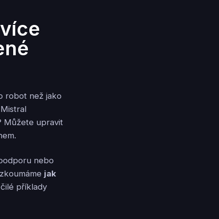
 více
ené
o robot než jako
Mistral
a? Můžete upravit
nem.
u podporu nebo
prozkoumáme
jak
čilé příklady