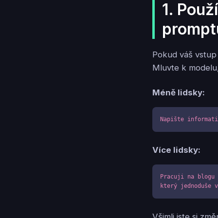
1. Použ
prompt
Pokud váš vstup
Mluvte k modelu,
Méně lidsky:
Napište informat
Více lidsky:
Pracuji na blogu 
který jednoduše 
Všimli jste si z