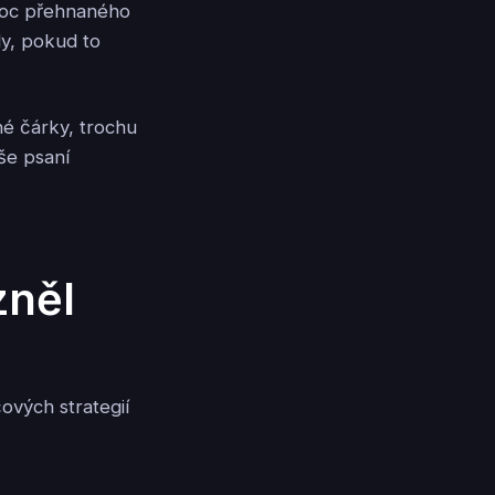
oc přehnaného
y, pokud to
é čárky, trochu
še psaní
zněl
čových strategií