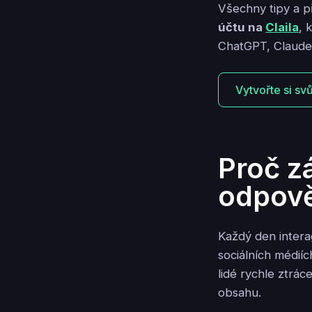
Všechny tipy a 
účtu na
Claila
, 
ChatGPT, Claude,
Vytvořte si sv
Proč zá
odpově
Každý den inter
sociálních médií
lidé rychle ztráce
obsahu.