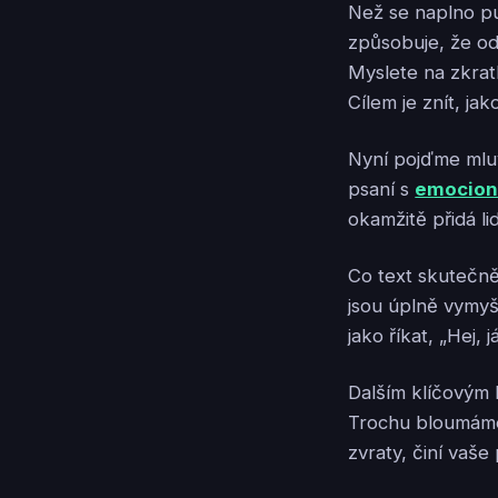
Než se naplno pu
způsobuje, že od
Myslete na zkratk
Cílem je znít, jak
Nyní pojďme mluv
psaní s
emocion
okamžitě přidá li
Co text skutečně
jsou úplně vymy
jako říkat, „Hej, 
Dalším klíčovým 
Trochu bloumáme
zvraty, činí vaše