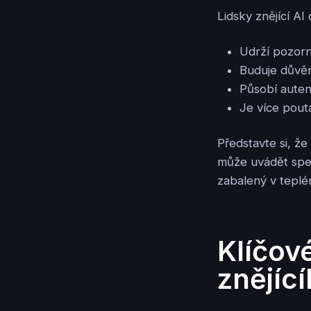
Lidsky znějící A
Udrží pozor
Buduje důvě
Působí auten
Je více pout
Představte si, ž
může uvádět speci
zabalený v teplém
Klíčové
znějíc