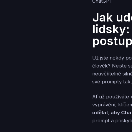
Jak ud
lidsky
postu
Už jste někdy po
člověk? Nejste sa
neuvěřitelně siln
své prompty tak
Ať už používáte 
vyprávění, klíče
udělat, aby Cha
prompt a poskyt