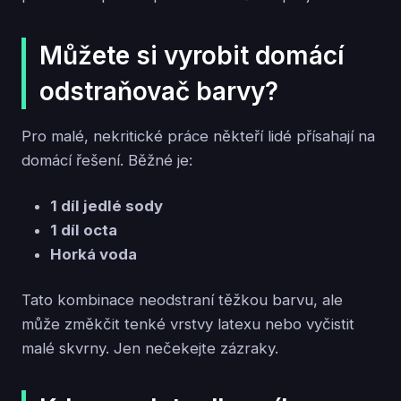
Můžete si vyrobit domácí
odstraňovač barvy?
Pro malé, nekritické práce někteří lidé přísahají na
domácí řešení. Běžné je:
1 díl jedlé sody
1 díl octa
Horká voda
Tato kombinace neodstraní těžkou barvu, ale
může změkčit tenké vrstvy latexu nebo vyčistit
malé skvrny. Jen nečekejte zázraky.