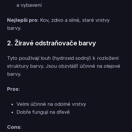
a vybavení
Nejlepší pro
: Kov, zdivo a silné, staré vrstvy
barvy.
2. Žíravé odstraňovače barvy
Tyto používají louh (hydroxid sodný) k rozložení
struktury barvy. Jsou obzvlášť účinné na olejové
barvy.
Pros
:
Velmi účinné na odolné vrstvy
Dobře fungují na dřevě
Cons
: