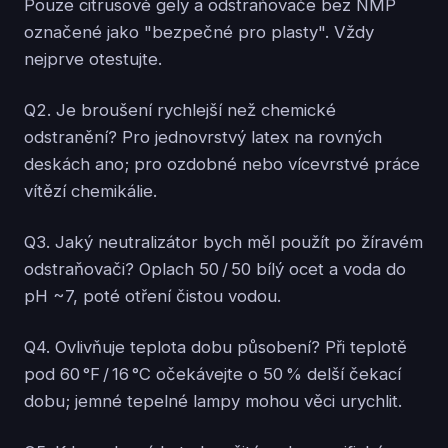
Pouze citrusové gely a odstraňovače bez NMP
označené jako "bezpečné pro plasty". Vždy
nejprve otestujte.
Q2. Je broušení rychlejší než chemické
odstranění? Pro jednovrstvý latex na rovných
deskách ano; pro ozdobné nebo vícevrstvé práce
vítězí chemikálie.
Q3. Jaký neutralizátor bych měl použít po žíravém
odstraňovači? Oplach 50 / 50 bílý ocet a voda do
pH ~7, poté otření čistou vodou.
Q4. Ovlivňuje teplota dobu působení? Při teplotě
pod 60 °F / 16 °C očekávejte o 50 % delší čekací
dobu; jemné tepelné lampy mohou věci urychlit.