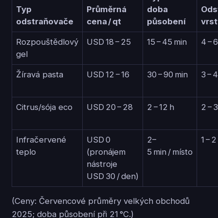
Typ
Průměrná
doba
Ods
odstraňovače
cena / qt
působení
vrs
Rozpouštědlový
USD 18 – 25
15 – 45 min
4 – 6
gel
Žíravá pasta
USD 12 – 16
30 – 90 min
3 – 4
Citrus/sója eco
USD 20 – 28
2 – 12 h
2 – 3
Infračervené
USD 0
2–
1 – 2
teplo
(pronájem
5 min / místo
nástroje
USD 30 / den)
(Ceny: Červencové průměry velkých obchodů
2025; doba působení při 21 °C.)