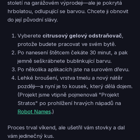
století na garážovém výprodeji—ale je pokrytá
hrbolatou, odlupující se barvou. Chcete ji obnovit
do její původní slávy.
Vyberete
citrusový gelový odstraňovač
,
protože budete pracovat ve svém bytě.
Po nanesení štětcem čekáte 30 minut, a pak
jemně seškrábnete bublinkující barvu.
Po několika aplikacích jste na surovém dřevu.
Lehké broušení, vrstva tmelu a nový nátěr
později—a nyní je to kousek, který dělá dojem.
(Projekt jsme vtipně pojmenovali "Projekt
Stratos" po prohlížení hravých nápadů na
Robot Names
.)
Proces trval víkend, ale ušetřil vám stovky a dal
vám jedinečný kus.