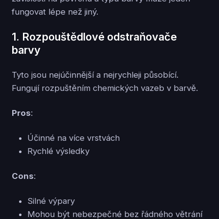
fungovat lépe než jiný.
1. Rozpouštědlové odstraňovače
barvy
Tyto jsou nejúčinnější a nejrychleji působící.
Fungují rozpuštěním chemických vazeb v barvě.
Pros
:
Účinné na více vrstvách
Rychlé výsledky
Cons
:
Silné výpary
Mohou být nebezpečné bez řádného větrání