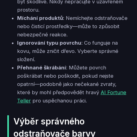
být škodlivé. Nikdy nepracujte v uzavřeném
prostoru.
Míchání produktů
: Nemíchejte odstraňovače
nebo čisticí prostředky—může to způsobit
nebezpečné reakce.
Ignorování typu povrchu
: Co funguje na
kovu, může zničit dřevo. Vyberte správné
složení.
Přehnané škrábání
: Můžete povrch
poškrábat nebo poškodit, pokud nejste
opatrní—podobně jako nečekané zvraty,
které by mohl předpovědět hravý
AI Fortune
Teller
pro uspěchanou práci.
Výběr správného
odstraňovače barvy