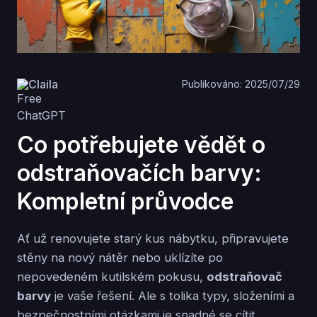
Claila
Publikováno: 2025/07/29
Co potřebujete vědět o
odstraňovačích barvy:
Kompletní průvodce
Ať už renovujete starý kus nábytku, připravujete
stěny na nový nátěr nebo uklízíte po
nepovedeném kutilském pokusu,
odstraňovač
barvy
je vaše řešení. Ale s tolika typy, složeními a
bezpečnostními otázkami je snadné se cítit