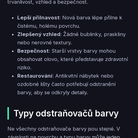
trvanlivost, vzhled a bezpečnost.
Lepší přilnavost
: Nová barva lépe přilne k
čistému, holému povrchu.
Zlepšený vzhled
: Žádné bublinky, praskliny
nebo nerovné textury.
Bezpečnost
: Starší vrstvy barvy mohou
obsahovat olovo, které představuje zdravotní
riziko.
Restaurování
: Antikvitní nábytek nebo
ozdobné lišty často potřebují odstranění
barvy, aby se odkryly detaily.
Typy odstraňovačů barvy
Ne všechny odstraňovače barvy jsou stejné. V
závislosti na povrchu a typu barvy může jeden