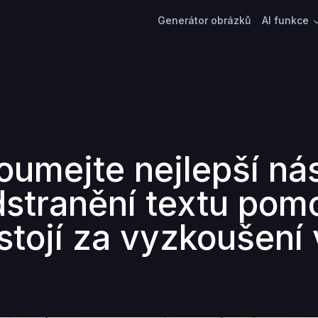
Generátor obrázků
AI funkce
oumejte nejlepší nás
dstranění textu pomo
stojí za vyzkoušení 