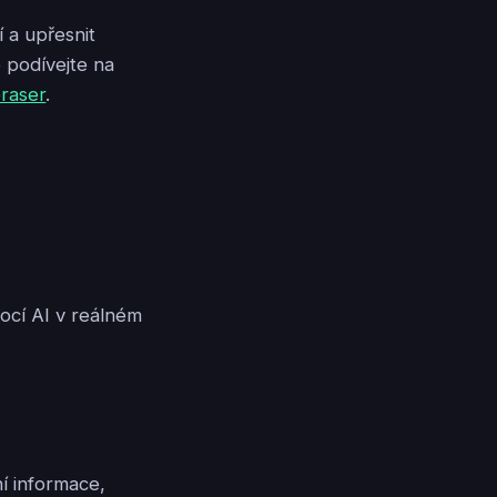
 a upřesnit
 podívejte na
raser
.
mocí AI v reálném
í informace,