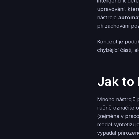
inteligenci k det
upravování, kter
nástroje
automat
při zachování poz
Koncept je podob
chybějící části, 
Jak to
Mnoho nástrojů 
ručně označíte ob
(zejména v praco
model syntetizuj
vypadal přirozen