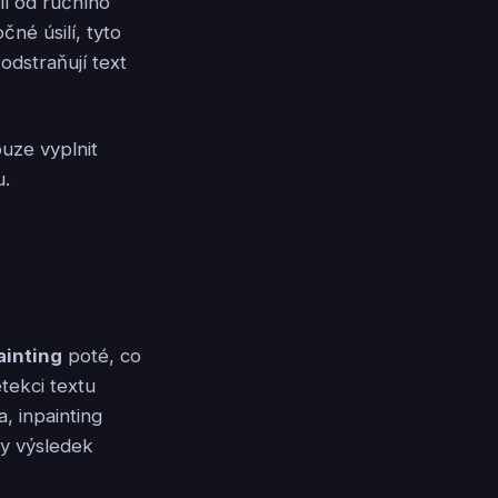
íl od ručního
né úsilí, tyto
odstraňují text
uze vyplnit
u.
ainting
poté, co
tekci textu
, inpainting
by výsledek