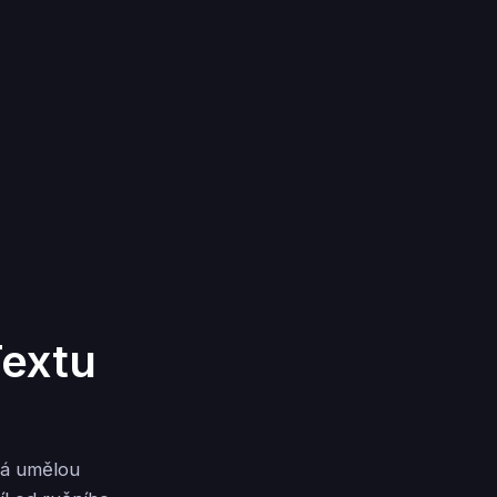
Textu
ívá umělou