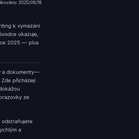
ikováno: 2025/08/18
inting k vymazání
ůvodce ukazuje,
roce 2025 — plus
zky a dokumenty—
 Zde přicházejí
e dokážou
obrazovky ze
 odstraňujete
rychlým a