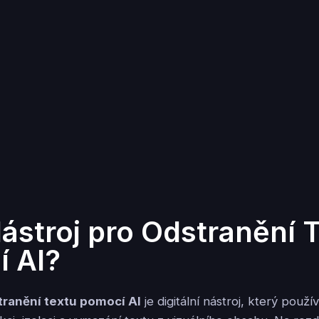
Nástroj pro Odstranění 
 AI?
tranění textu pomocí AI
je digitální nástroj, který použ