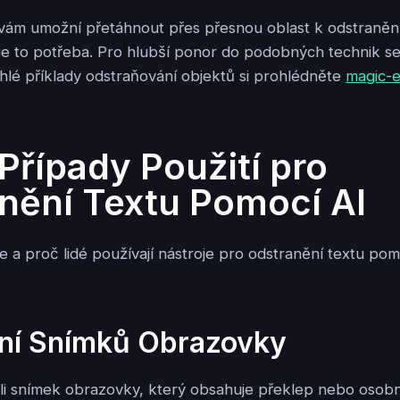
 vám umožní přetáhnout přes přesnou oblast k odstranění
je to potřeba. Pro hlubší ponor do podobných technik se
chlé příklady odstraňování objektů si prohlédněte
magic-e
Případy Použití pro
nění Textu Pomocí AI
e a proč lidé používají nástroje pro odstranění textu po
ění Snímků Obrazovky
ili snímek obrazovky, který obsahuje překlep nebo osobn