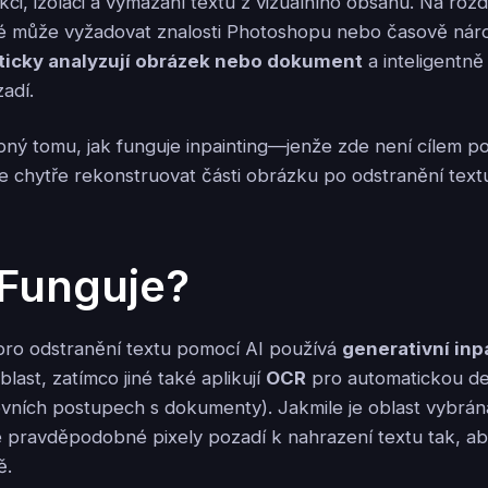
ekci, izolaci a vymazání textu z vizuálního obsahu. Na rozd
é může vyžadovat znalosti Photoshopu nebo časově nároč
icky analyzují obrázek nebo dokument
a inteligentně 
adí.
ný tomu, jak funguje inpainting—jenže zde není cílem po
ale chytře rekonstruovat části obrázku po odstranění text
 Funguje?
pro odstranění textu pomocí AI používá
generativní inp
last, zatímco jiné také aplikují
OCR
pro automatickou de
vních postupech s dokumenty). Jakmile je oblast vybrána
e pravděpodobné pixely pozadí k nahrazení textu tak, a
ě.