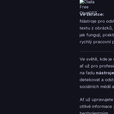
Claila
Ve zkratce:
Nástroje pro ods
textu z obrázků,
jak fungují, prak
rychlý pracovní p
Ve světě, kde je
ať už pro profesi
na řadu
nástroje
detekovat a ods
sociálních médií a
Ať už upravujete
citlivé informace
bezbolestným.