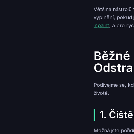
Většina nástrojů
vyplnění, pokud 
inpaint
, a pro ry
Běžné 
Odstra
Podívejme se, kd
životě.
1. Čišt
Možná jste poříd