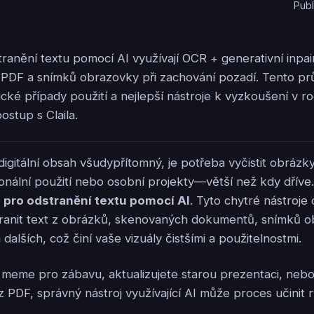
Publ
tranění textu pomocí AI využívají OCR + generativní inpa
 PDF a snímků obrazovky při zachování pozadí. Tento pr
tické případy použití a nejlepší nástroje k vyzkoušení v 
ostup s Claila.
 digitální obsah všudypřítomný, je potřeba vyčistit obrá
onální použití nebo osobní projekty—větší než kdy dříve.
 pro odstranění textu pomocí AI
. Tyto chytré nástroj
tranit text z obrázků, skenovaných dokumentů, snímků 
 dalších, což činí vaše vizuály čistšími a použitelnostmi.
 meme pro zábavu, aktualizujete starou prezentaci, nebo
 z PDF, správný nástroj využívající AI může proces učinit 