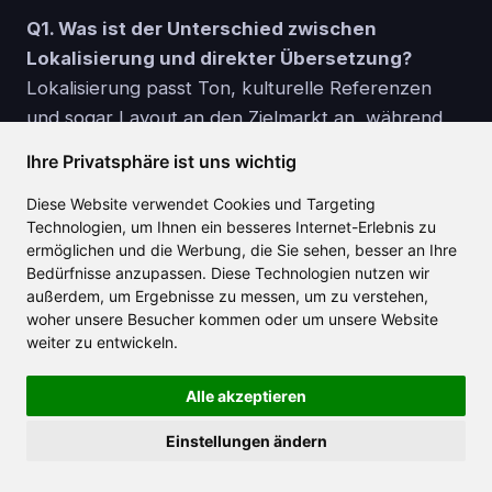
Q1. Was ist der Unterschied zwischen
Lokalisierung und direkter Übersetzung?
Lokalisierung passt Ton, kulturelle Referenzen
und sogar Layout an den Zielmarkt an, während
die direkte Übersetzung sich rein auf die
Ihre Privatsphäre ist uns wichtig
wortwörtliche Genauigkeit konzentriert. Clailas
Diese Website verwendet Cookies und Targeting
Kontextfeld erlaubt es Ihnen, kulturelle Notizen
Technologien, um Ihnen ein besseres Internet-Erlebnis zu
hinzuzufügen, damit die KI lokalisieren kann, nicht
ermöglichen und die Werbung, die Sie sehen, besser an Ihre
nur übersetzen.
Bedürfnisse anzupassen. Diese Technologien nutzen wir
außerdem, um Ergebnisse zu messen, um zu verstehen,
woher unsere Besucher kommen oder um unsere Website
Q2. Muss ich nach der Nutzung von Claila
weiter zu entwickeln.
einen menschlichen Korrekturleser
beauftragen?
Alle akzeptieren
Für rechtlich oder medizinisch kritische Texte, ja –
ein muttersprachlicher Spezialist wird weiterhin
Einstellungen ändern
empfohlen. Für Marketingtexte, Untertitel oder