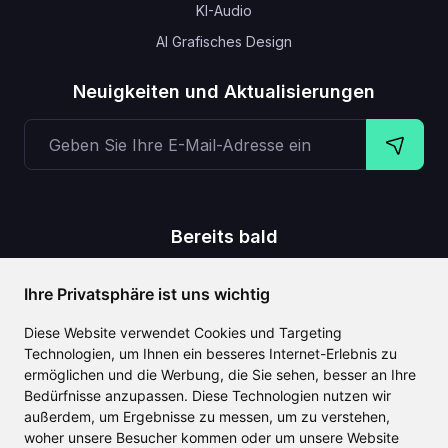
KI-Audio
AI Grafisches Design
Neuigkeiten und Aktualisierungen
Bereits bald
,
,
,
Text zu Video
Stimmenklonung
Text auf 3D-Objekt
Ihre Privatsphäre ist uns wichtig
Untertitel zum Video
Diese Website verwendet Cookies und Targeting
Technologien, um Ihnen ein besseres Internet-Erlebnis zu
ermöglichen und die Werbung, die Sie sehen, besser an Ihre
Bedürfnisse anzupassen. Diese Technologien nutzen wir
CLAILA kombiniert alle besten weltweit verfügbaren KI-
außerdem, um Ergebnisse zu messen, um zu verstehen,
Funktionen
woher unsere Besucher kommen oder um unsere Website