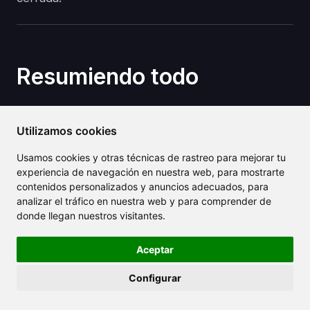
Resumiendo todo
La atención médica no debería tratarse de
Utilizamos cookies
papeleo; debería tratarse de personas.
Heidi AI
está demostrando que la inteligencia artificial,
Usamos cookies y otras técnicas de rastreo para mejorar tu
cuando se aplica de manera reflexiva, puede
experiencia de navegación en nuestra web, para mostrarte
ayudar a los médicos a recuperar su tiempo,
contenidos personalizados y anuncios adecuados, para
analizar el tráfico en nuestra web y para comprender de
reducir el estrés y brindar una mejor atención sin
donde llegan nuestros visitantes.
sacrificar precisión o cumplimiento.
Aceptar
Ya sea que gestiones un gran hospital o una
práctica en solitario, ahora es el momento
Configurar
perfecto para ver lo que Heidi AI puede hacer por