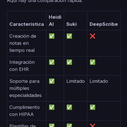
Aquí hay una comparación rápida:
Heidi
Característica
AI
Suki
DeepScribe
Creación de
✅
✅
❌
notas en
tiempo real
Integración
✅
✅
✅
con EHR
Soporte para
✅
Limitado
Limitado
múltiples
especialidades
Cumplimiento
✅
✅
✅
con HIPAA
Plantillas de
✅
✅
❌