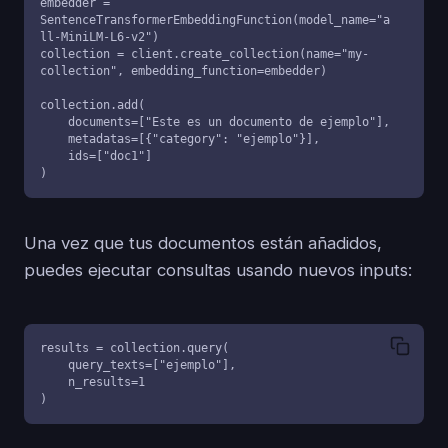
embedder = 
SentenceTransformerEmbeddingFunction(model_name="a
ll-MiniLM-L6-v2")

collection = client.create_collection(name="my-
collection", embedding_function=embedder)

collection.add(

    documents=["Este es un documento de ejemplo"],

    metadatas=[{"category": "ejemplo"}],

    ids=["doc1"]

)
Una vez que tus documentos están añadidos,
puedes ejecutar consultas usando nuevos inputs:
results = collection.query(

    query_texts=["ejemplo"],

    n_results=1

)