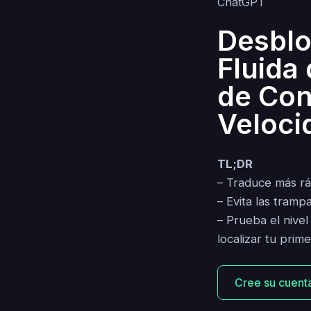
Desblo
Fluida 
de Con
Veloci
TL;DR
– Traduce más ráp
– Evita las tramp
– Prueba el nivel
localizar tu prim
Cree su cuenta