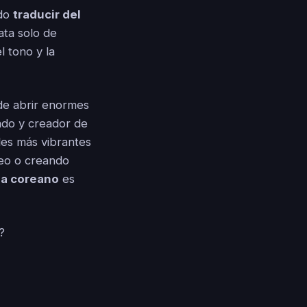
ndo
traducir del
ata solo de
l tono y la
ede abrir enormes
ado y creador de
les más vibrantes
deo o creando
 a coreano
es
?