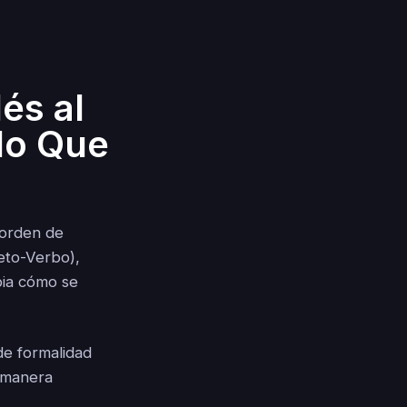
és al
lo Que
, orden de
eto-Verbo),
bia cómo se
de formalidad
e manera