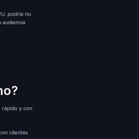
UU. podría no
u audiencia
no?
, rápido y con
con clientes