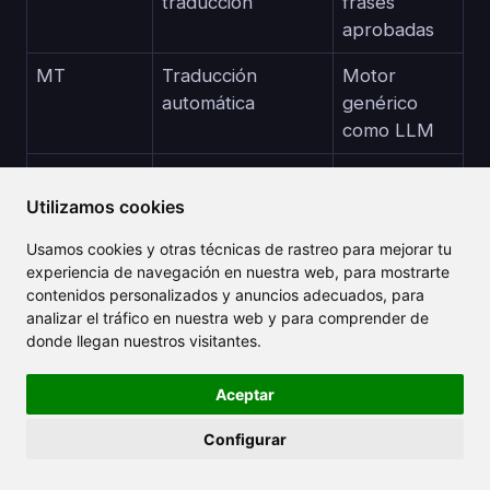
traducción
frases
aprobadas
MT
Traducción
Motor
automática
genérico
como LLM
Post-edición
Corrección
Asegura
humana de MT
pulido y
Utilizamos cookies
precisión
Usamos cookies y otras técnicas de rastreo para mejorar tu
experiencia de navegación en nuestra web, para mostrarte
Localización
Adaptación a la
Aumenta el
contenidos personalizados y anuncios adecuados, para
cultura, no solo al
compromiso
analizar el tráfico en nuestra web y para comprender de
idioma
donde llegan nuestros visitantes.
RTL
Script de derecha
Requiere
Aceptar
a izquierda
diseños
especiales
Configurar
Longitud de
Límite de conteo
Crucial para