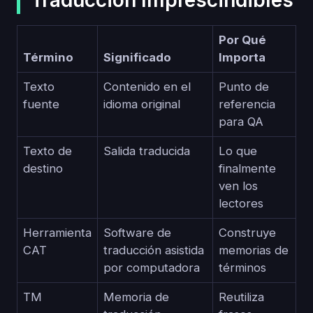
Por Qué
Término
Significado
Importa
Texto
Contenido en el
Punto de
fuente
idioma original
referencia
para QA
Texto de
Salida traducida
Lo que
destino
finalmente
ven los
lectores
Herramienta
Software de
Construye
CAT
traducción asistida
memorias de
por computadora
términos
TM
Memoria de
Reutiliza