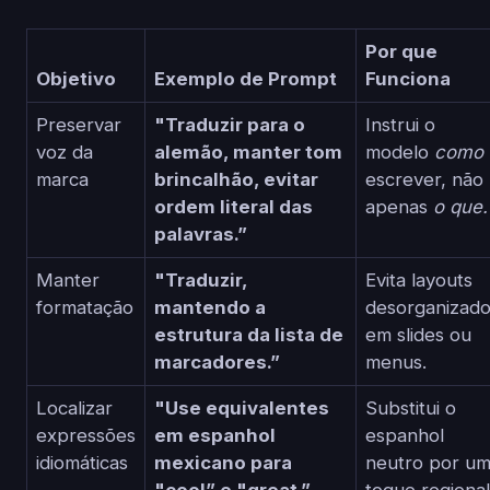
Por que
Objetivo
Exemplo de Prompt
Funciona
Preservar
"Traduzir para o
Instrui o
voz da
alemão, manter tom
modelo
como
marca
brincalhão, evitar
escrever, não
ordem literal das
apenas
o que.
palavras.”
Manter
"Traduzir,
Evita layouts
formatação
mantendo a
desorganizad
estrutura da lista de
em slides ou
marcadores.”
menus.
Localizar
"Use equivalentes
Substitui o
expressões
em espanhol
espanhol
idiomáticas
mexicano para
neutro por u
"cool” e "great.”
toque regional