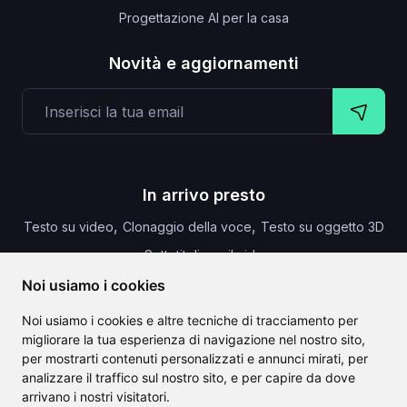
Progettazione AI per la casa
Novità e aggiornamenti
In arrivo presto
,
,
Testo su video
Clonaggio della voce
Testo su oggetto 3D
,
Sottotitoli per il video
Noi usiamo i cookies
Noi usiamo i cookies e altre tecniche di tracciamento per
migliorare la tua esperienza di navigazione nel nostro sito,
CLAILA combina tutte le migliori funzionalità di intelligenza
per mostrarti contenuti personalizzati e annunci mirati, per
artificiale disponibili a livello mondiale
analizzare il traffico sul nostro sito, e per capire da dove
arrivano i nostri visitatori.