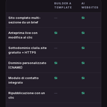
BUILDER A
AI
TEMPLATE
WEBSITES
Sito completo multi-
—
Sì
sezione da un brief
Anteprima live con
Sì
Sì
modifica al clic
Sottodominio claila.site
—
Sì
gratuito + HTTPS
Dominio personalizzato
Sì
Sì
(CNAME)
Modulo di contatto
Sì
Sì
integrato
Ripubblicazione con un
—
Sì
clic