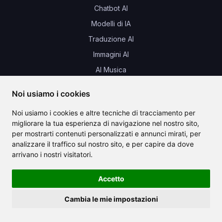
Chatbot AI
Modelli di IA
Traduzione AI
Immagini AI
AI Musica
Audio AI
Noi usiamo i cookies
Progettazione AI per la casa
Noi usiamo i cookies e altre tecniche di tracciamento per
migliorare la tua esperienza di navigazione nel nostro sito,
Novità e aggiornamenti
per mostrarti contenuti personalizzati e annunci mirati, per
analizzare il traffico sul nostro sito, e per capire da dove
arrivano i nostri visitatori.
Accetto
In arrivo presto
Cambia le mie impostazioni
,
,
Testo su video
Clonaggio della voce
Testo su oggetto 3D