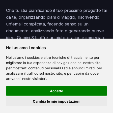
Che tu stia pianificando il tuo prossimo progetto fai
da te, organizzando piani di viaggio, riscrivendo
un'email complicata, facendo senso su un
documento, analizzando foto o generando nuove
idee, Gemini 3 ti offre un aiuto pratico e immediato.
Noi usiamo i cookies
Provarlo ti costa quasi nulla, solo un po' di
curiosità. E una volta visto come gestisce le tue
Noi usiamo i cookies e altre tecniche di tracciamento per
migliorare la tua esperienza di navigazione nel nostro sito,
attività quotidiane, capirai rapidamente perché è
per mostrarti contenuti personalizzati e annunci mirati, per
considerato uno dei più grandi salti nell'usabilità
analizzare il traffico sul nostro sito, e per capire da dove
dell'AI.
arrivano i nostri visitatori.
Accetto
Guardando al Futuro:
Cambia le mie impostazioni
Cosa Significa Gemini 3