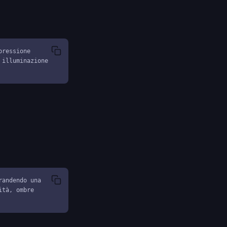
ressione 
illuminazione 
andendo una 
tà, ombre 