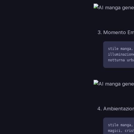
Momento Emo
stile manga,
illuminazion
notturna urb
Ambientazion
stile manga,
magici, cris