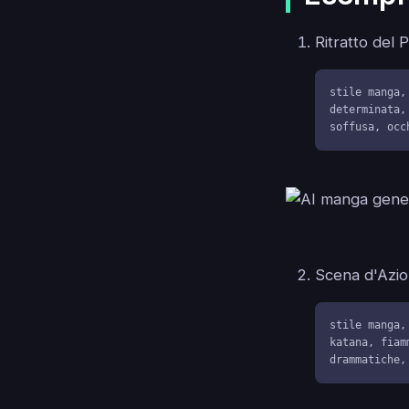
Ritratto del 
stile manga,
determinata,
soffusa, occ
Scena d'Azio
stile manga,
katana, fiam
drammatiche,