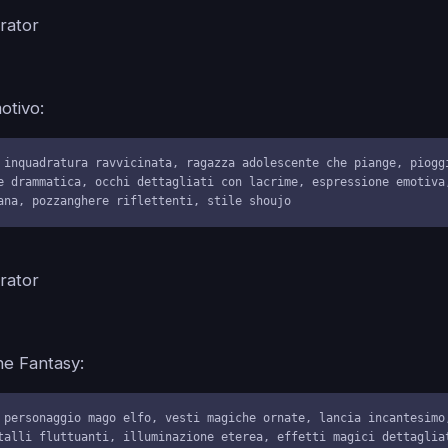
tivo:
 inquadratura ravvicinata, ragazza adolescente che piange, pioggi
e drammatica, occhi dettagliati con lacrime, espressione emotiva,
ana, pozzanghere riflettenti, stile shoujo
e Fantasy:
 personaggio mago elfo, vesti magiche ornate, lancia incantesimo,
talli fluttuanti, illuminazione eterea, effetti magici dettagliat