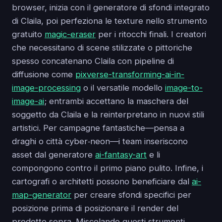
browser, inizia con il generatore di sfondi integrato
di Claila, poi perfeziona le texture nello strumento
gratuito
magic-eraser
per i ritocchi finali. I creatori
che necessitano di scene stilizzate o pittoriche
spesso concatenano Claila con pipeline di
diffusione come
pixverse-transforming-ai-in-
image-processing
o il versatile modello
image-to-
image-ai
; entrambi accettano la maschera del
soggetto da Claila e la reinterpretano in nuovi stili
artistici. Per campagne fantastiche—pensa a
draghi o città cyber‑neon—i team inseriscono
asset dal generatore
ai-fantasy-art
e li
compongono contro il primo piano pulito. Infine, i
cartografi o architetti possono beneficiare dal
ai-
map-generator
per creare sfondi specifici per
posizione prima di posizionare il render del
prodotto sopra. Miscelando questi strumenti