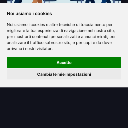
Noi usiamo i cookies
2025/08/01
Noi usiamo i cookies e altre tecniche di tracciamento per
migliorare la tua esperienza di navigazione nel nostro sito,
Riformulatore di frasi AI: Trasforma la
per mostrarti contenuti personalizzati e annunci mirati, per
tua scrittura per ottenere risultati
analizzare il traffico sul nostro sito, e per capire da dove
arrivano i nostri visitatori.
migliori oggi
Accetto
Cambia le mie impostazioni