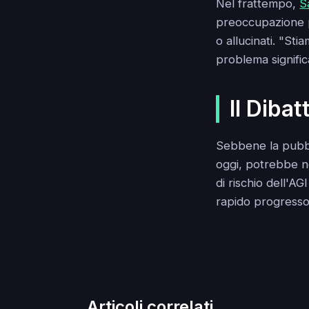
Nel frattempo,
S
preoccupazione p
o allucinati. "Sti
problema signific
Il Diba
Sebbene la pubbli
oggi, potrebbe non
di rischio dell'A
rapido progresso c
Articoli correlati