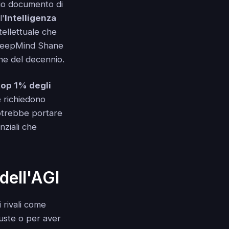
mpio documento di
l'
Intelligenza
tellettuale che
 DeepMind Shane
ine del decennio.
top 1% degli
he richiedono
potrebbe portare
nziali che
dell'AGI
 rivali come
buste o per aver