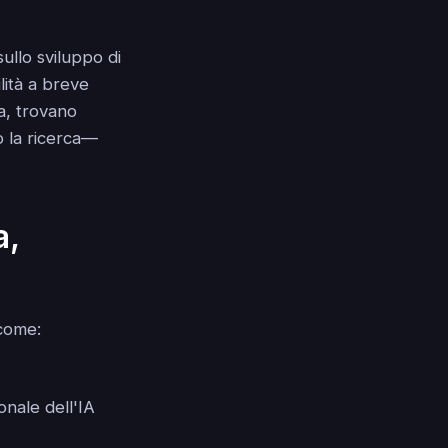
llo sviluppo di
lità a breve
ia, trovano
o la ricerca—
a,
 come:
onale dell'IA