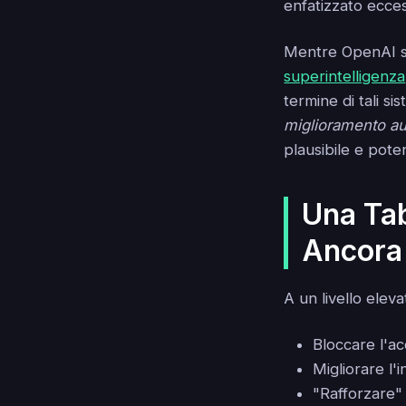
enfatizzato ecce
Mentre OpenAI st
superintelligenza
termine di tali si
miglioramento au
plausibile e pote
Una Tab
Ancora 
A un livello eleva
Bloccare l'ac
Migliorare l'
"Rafforzare" 