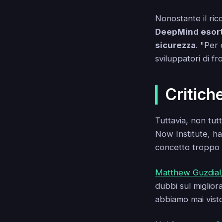
Nonostante il ri
DeepMind esorta
sicurezza
. "Per
sviluppatori di f
Critich
Tuttavia, non tutt
Now Institute, h
concetto troppo 
Matthew Guzdial
dubbi sul miglior
abbiamo mai visto