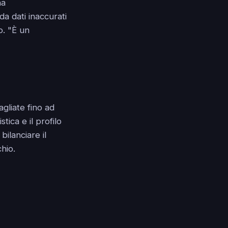
na
a dati inaccurati
o. "È un
gliate fino ad
tica e il profilo
bilanciare il
chio.