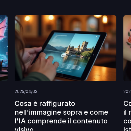
2025/04/03
202
Cosa è raffigurato
Co
nell'immagine sopra e come
il
l'IA comprende il contenuto
c
visivo
is