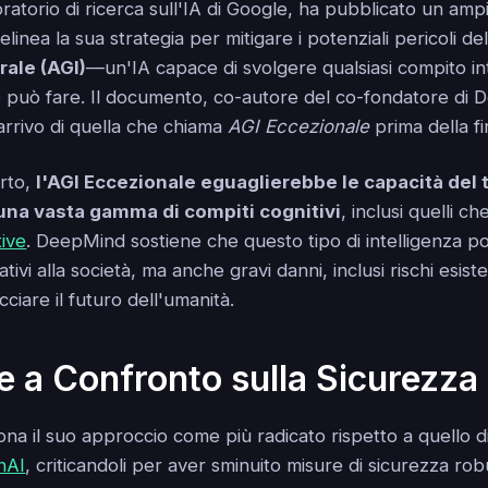
aboratorio di ricerca sull'IA di Google, ha pubblicato un a
inea la sua strategia per mitigare i potenziali pericoli del
rale (AGI)
—un'IA capace di svolgere qualsiasi compito in
può fare. Il documento, co-autore del co-fondatore di
arrivo di quella che chiama
AGI Eccezionale
prima della f
rto,
l'AGI Eccezionale eguaglierebbe le capacità del 
 una vasta gamma di compiti cognitivi
, inclusi quelli c
tive
. DeepMind sostiene che questo tipo di intelligenza 
tivi alla società, ma anche gravi danni, inclusi rischi esiste
iare il futuro dell'umanità.
ie a Confronto sulla Sicurezza 
a il suo approccio come più radicato rispetto a quello di
nAI
, criticandoli per aver sminuito misure di sicurezza ro