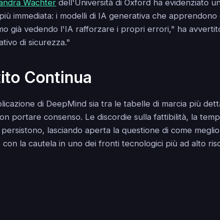
andra Wachter
dell'Università di Oxford ha evidenziato u
iù immediata: i modelli di IA generativa che apprendono d
amo già vedendo l'IA rafforzare i propri errori," ha avvertit
ativo di sicurezza."
ttito Continua
cazione di DeepMind sia tra le tabelle di marcia più detta
 portare consenso. Le discordie sulla fattibilità, la tempis
GI persistono, lasciando aperta la questione di come meglio 
on la cautela in uno dei fronti tecnologici più ad alto ris