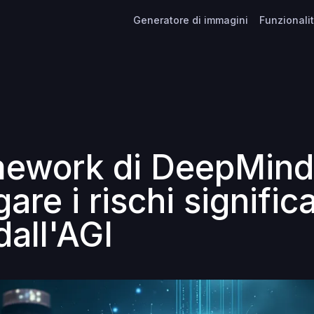
Generatore di immagini
Funzionali
amework di DeepMind
gare i rischi significa
dall'AGI