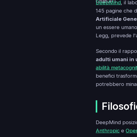
DeepMind
, il l
145 pagine che del
Artificiale Gene
un essere umano 
Legg, prevede l'
Secondo il rappo
adulti umani in
abilità metacogni
benefici trasforma
potrebbero minacc
Filosof
DeepMind posizion
Anthropic
e
Ope