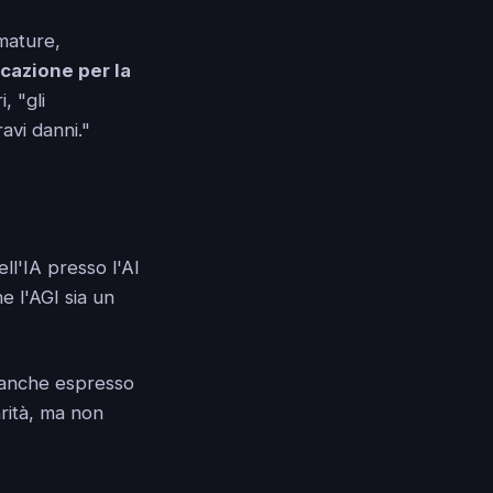
mature,
icazione per la
, "gli
avi danni."
ell'IA presso l'AI
e l'AGI sia un
a anche espresso
arità, ma non