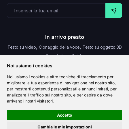
In arrivo presto
,
,
Testo su video
Clonaggio della voce
Testo su oggetto 3D
,
Sottotitoli per il video
Noi usiamo i cookies
Noi usiamo i cookies e altre tecniche di tracciamento per
migliorare la tua esperienza di navigazione nel nostro sito,
CLAILA combina tutte le migliori funzionalità di intelligenza
per mostrarti contenuti personalizzati e annunci mirati, per
artificiale disponibili a livello mondiale
analizzare il traffico sul nostro sito, e per capire da dove
arrivano i nostri visitatori.
Accetto
Cambia le mie impostazioni