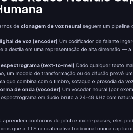
 Humana
ernos de
clonagem de voz neural
seguem um pipeline de
igital de voz (encoder)
Um codificador de falante inger
a e a destila em uma representação de alta dimensão — a
 espectrograma (text-to-mel)
Dado qualquer texto mai
o, um modelo de transformação ou de difusão prevê um
a que combina com o timbre, sotaque e prosódia da voz
forma de onda (vocoder)
Um vocoder neural (por exem
 espectrograma em áudio bruto a 24-48 kHz com natura
s aprendem contornos de pitch e micro-pauses, eles po
uspiros que a TTS concatenativa tradicional nunca capturo