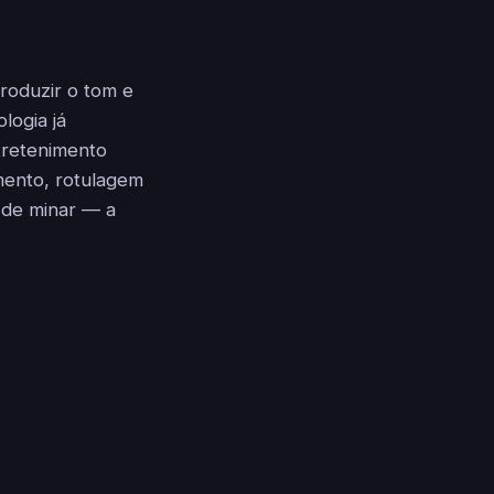
roduzir o tom e
logia já
ntretenimento
mento, rotulagem
 de minar — a