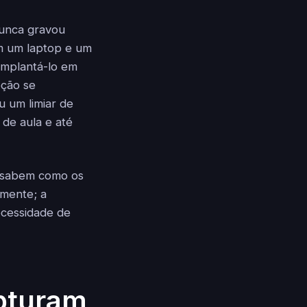
unca gravou
m um laptop e um
implantá-lo em
oção se
 um limiar de
 de aula e até
 sabem como os
amente; a
ecessidade de
pturam