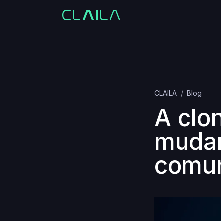
CLAILA
Blog
A clo
mudan
comun