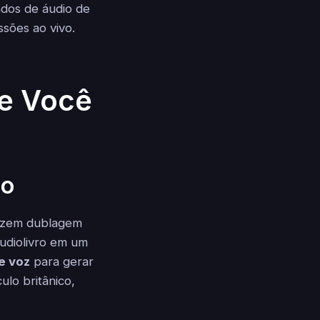
dos de áudio de
sões ao vivo.
ue Você
ão
fazem dublagem
udiolivro em um
e voz
para gerar
lo britânico,