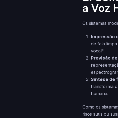
a Voz
Os sistemas mod
Impressão d
de fala limp
vocal".
Previsão de
representaçã
espectrogram
Síntese de 
transforma o
humana.
Como os sistema
risos sutis ou s