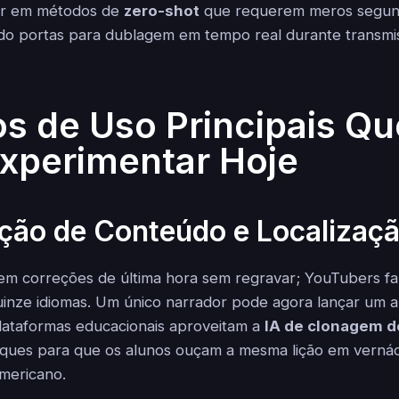
rar em métodos de
zero-shot
que requerem meros segun
ndo portas para dublagem em tempo real durante transmis
os de Uso Principais Q
xperimentar Hoje
ação de Conteúdo e Localizaç
rem correções de última hora sem regravar; YouTubers 
inze idiomas. Um único narrador pode agora lançar um a
lataformas educacionais aproveitam a
IA de clonagem d
aques para que os alunos ouçam a mesma lição em vernácu
americano.