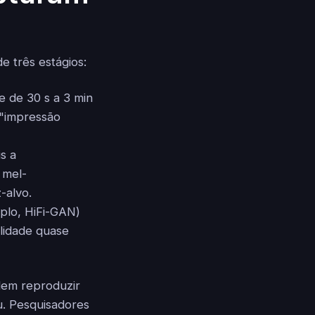
 três estágios:
e de 30 s a 3 min
 "impressão
s a
 mel-
-alvo.
plo, HiFi-GAN)
lidade quase
dem reproduzir
u. Pesquisadores