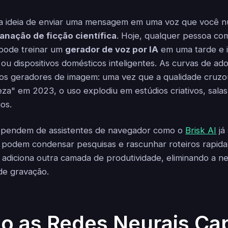
a ideia de enviar uma mensagem em uma voz que você n
anação de ficção científica
. Hoje, qualquer pessoa co
 pode treinar um
gerador de voz por IA
em uma tarde e 
 ou dispositivos domésticos inteligentes. As curvas de ad
s geradores de imagem: uma vez que a qualidade cruzou
za" em 2023, o uso explodiu em estúdios criativos, salas
os.
ependem de assistentes de navegador como o
Brisk AI
já
A podem condensar pesquisas e rascunhar roteiros rapid
adiciona outra camada de produtividade, eliminando a n
de gravação.
o as Redes Neurais Ca