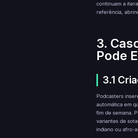
continuam a ite
referência, abri
3. Cas
Pode E
3.1 Cri
Podcasters inse
automática em qu
fim de semana. P
variantes de sot
indiano ou afro-