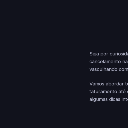
Seja por curiosi
cancelamento não
vasculhando conf
Vamos abordar tu
faturamento até
algumas dicas in