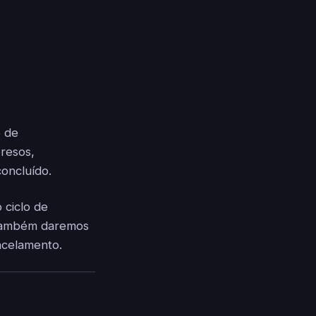
o de
resos,
oncluído.
 ciclo de
 Também daremos
ancelamento.