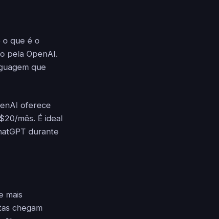
 o que é o
do pela OpenAI.
inguagem que
penAI oferece
$20/mês. É ideal
ChatGPT durante
e mais
stas chegam